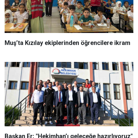
Muş’ta Kızılay ekiplerinden öğrencilere ikram
Başkan Er: "Hekimhan’ı geleceğe hazırlıyoruz"