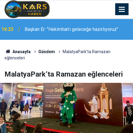
16:03
Aziziye Belediye Meclisi’nden vefa örneği
Anasayfa
Gündem
MalatyaPark’ta Ramazan
eğlenceleri
MalatyaPark’ta Ramazan eğlenceleri