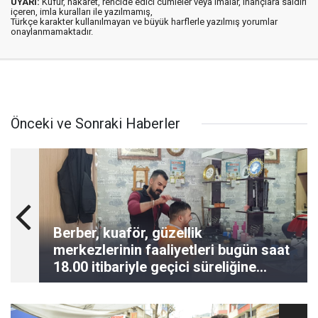
UYARI:
Küfür, hakaret, rencide edici cümleler veya imalar, inançlara saldırı
içeren, imla kuralları ile yazılmamış,
Türkçe karakter kullanılmayan ve büyük harflerle yazılmış yorumlar
onaylanmamaktadır.
Önceki ve Sonraki Haberler
Berber, kuaför, güzellik
merkezlerinin faaliyetleri bugün saat
18.00 itibariyle geçici süreliğine
durdurulacak