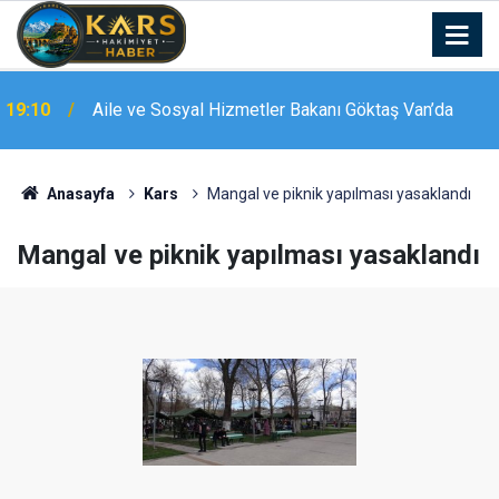
19:10
Aile ve Sosyal Hizmetler Bakanı Göktaş Van’da
Erzurumspor FK, sezon öncesi kamp çalışmalarını
18:52
tamamladı
Anasayfa
Kars
Mangal ve piknik yapılması yasaklandı
Mangal ve piknik yapılması yasaklandı