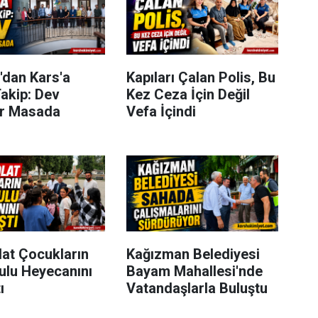
'dan Kars'a
Kapıları Çalan Polis, Bu
akip: Dev
Kez Ceza İçin Değil
er Masada
Vefa İçindi
lat Çocukların
Kağızman Belediyesi
ulu Heyecanını
Bayam Mahallesi'nde
ı
Vatandaşlarla Buluştu