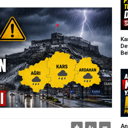
Ka
De
Be
An