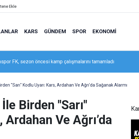
itene Ekle
LANLAR
KARS
GÜNDEM
SPOR
EKONOMI
spor FK, sezon öncesi kamp çalışmalarını tamamladı
öktaş, Ağrı’da şehit yakınları ve gazilerle buluştu: "Terörsüz Türk
ir adımdır"
Birden "Sarı" Kodlu Uyarı: Kars, Ardahan Ve Ağrı’da Sağanak Alarmı
İle Birden "Sarı"
Ka
, Ardahan Ve Ağrı’da