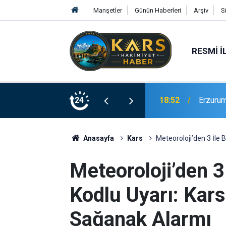
Manşetler
Günün Haberleri
Arşiv
S
RESMI İ
18:52
Erzurum
Bakan G
24
18:21
tarihi b
Anasayfa
Kars
Meteoroloji’den 3 İle 
Meteoroloji’den 3 
Kodlu Uyarı: Kars
Sağanak Alarmı