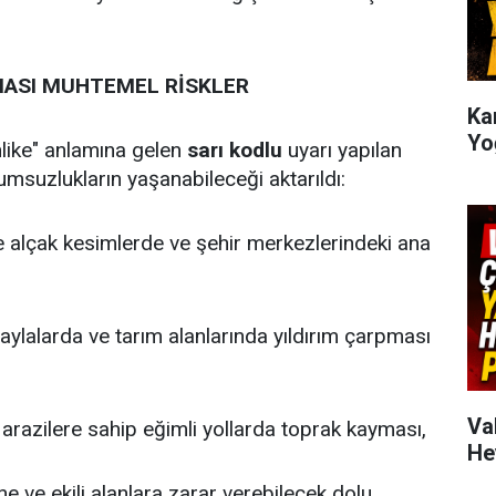
ŞMASI MUHTEMEL RİSKLER
Kar
Yo
hlike" anlamına gelen
sarı kodlu
uyarı yapılan
lumsuzlukların yaşanabileceği aktarıldı:
e alçak kesimlerde ve şehir merkezlerindeki ana
aylalarda ve tarım alanlarında yıldırım çarpması
Va
arazilere sahip eğimli yollarda toprak kayması,
He
ne ve ekili alanlara zarar verebilecek dolu