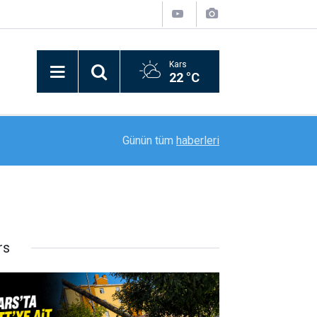
Kars
22 °C
iye
17:17
İran Büyükelçisi Habibollahzadeh’ten Hakkâri’d
Günün tüm
haberleri
rs