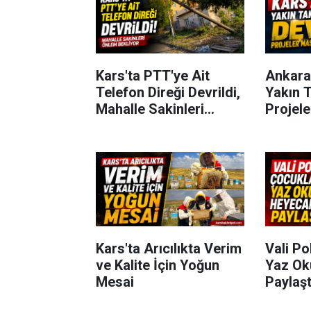
Kars'ta PTT'ye Ait
Ankara
Telefon Direği Devrildi,
Yakın T
Mahalle Sakinleri
Projel
Önlem Bekliyor
Kars'ta Arıcılıkta Verim
Vali Po
ve Kalite İçin Yoğun
Yaz Ok
Mesai
Paylaşt