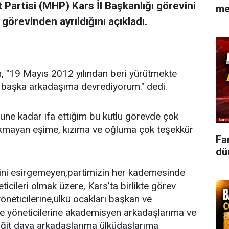
et Partisi (MHP) Kars İl Başkanlığı görevini
me
örevinden ayrıldığını açıkladı.
n, "19 Mayıs 2012 yılından beri yürütmekte
 başka arkadaşıma devrediyorum." dedi.
güne kadar ifa ettiğim bu kutlu görevde çok
rakmayan eşime, kızıma ve oğluma çok teşekkür
Fa
dün
ni esirgemeyen,partimizin her kademesinde
cileri olmak üzere, Kars’ta birlikte görev
 yöneticilerine,ülkü ocakları başkan ve
 ve yöneticilerine akademisyen arkadaşlarıma ve
ğit dava arkadaşlarıma ülküdaşlarıma