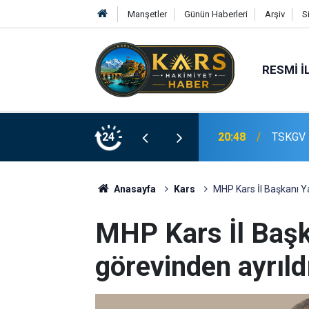
Manşetler
Günün Haberleri
Arşiv
S
RESMI İ
20:48
TSKGV E
24
20:36
Digor’a
Anasayfa
Kars
MHP Kars İl Başkanı Y
MHP Kars İl Baş
görevinden ayrıld