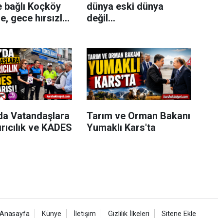
e bağlı Koçköy
dünya eski dünya
, gece hırsızlık
değil...
eydana geldi.
da Vatandaşlara
Tarım ve Orman Bakanı
rıcılık ve KADES
Yumaklı Kars'ta
Anasayfa
Künye
İletişim
Gizlilik İlkeleri
Sitene Ekle