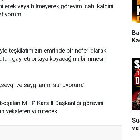
bilerek veya bilmeyerek görevim icabı kalbini
stiyorum.
Ba
Ka
le teşkilatımızın emrinde bir nefer olarak
tün gayreti ortaya koyacağımı bilinmesini
,sevgi ve saygılarımı sunuyorum."
e boşalan MHP Kars İl Başkanlığı görevini
n vekaleten yürütecek
Su
ve