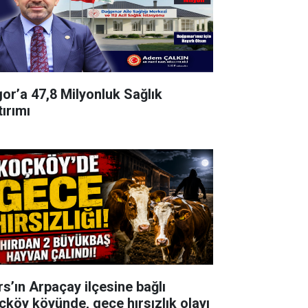
gor’a 47,8 Milyonluk Sağlık
tırımı
rs’ın Arpaçay ilçesine bağlı
çköy köyünde, gece hırsızlık olayı