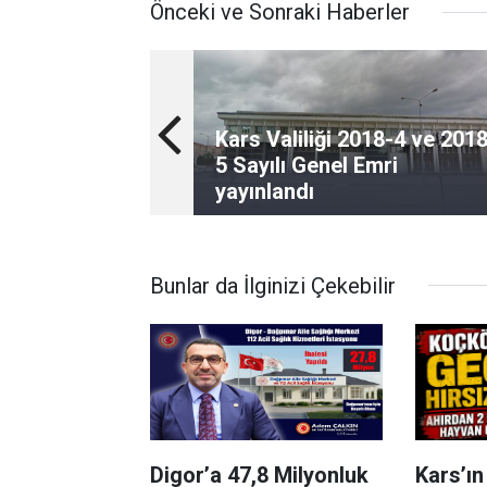
Önceki ve Sonraki Haberler
Kars Valiliği 2018-4 ve 201
5 Sayılı Genel Emri
yayınlandı
Bunlar da İlginizi Çekebilir
Digor’a 47,8 Milyonluk
Kars’ı