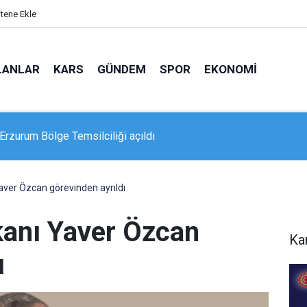
itene Ekle
LANLAR
KARS
GÜNDEM
SPOR
EKONOMI
rzurum Bölge Temsilciliği açıldı
 47,8 Milyonluk Sağlık Yatırımı
aver Özcan görevinden ayrıldı
kanı Yaver Özcan
Ka
ı