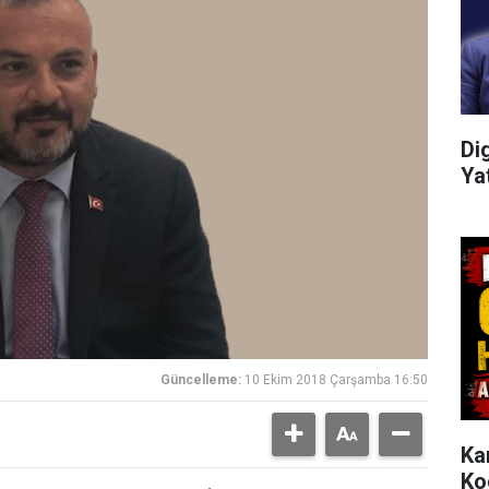
Di
Ya
Güncelleme:
10 Ekim 2018 Çarşamba 16:50
Ka
Ko