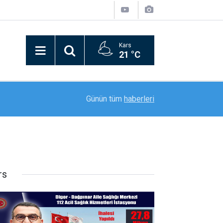
Kars
21 °C
20:25
Oğlunun Katili İle Nikah Masasına Oturdu
Günün tüm
haberleri
rs