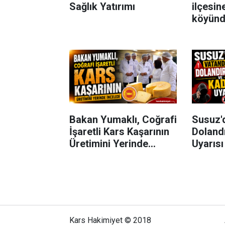
Sağlık Yatırımı
ilçesin
köyünde
olayı m
Bakan Yumaklı, Coğrafi
Susuz'
İşaretli Kars Kaşarının
Dolandı
Üretimini Yerinde
Uyarısı
İnceledi
Kars Hakimiyet © 2018