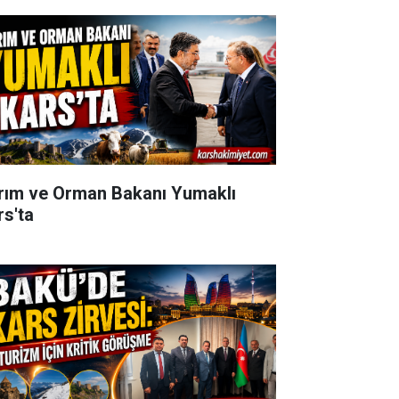
rım ve Orman Bakanı Yumaklı
rs'ta