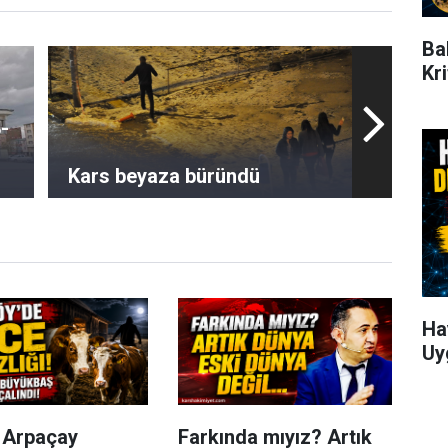
Ba
Kr
8-
Kars beyaza büründü
Ha
Uy
n Arpaçay
Farkında mıyız? Artık