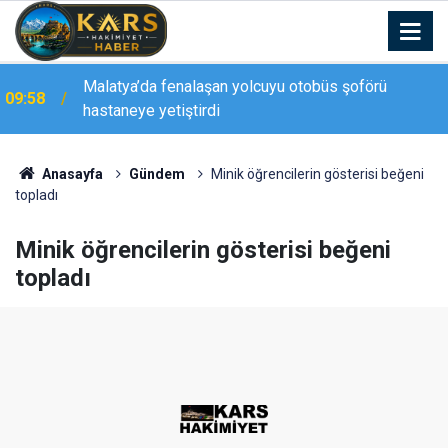
Malatya’da fenalaşan yolcuyu otobüs şoförü
09:58
hastaneye yetiştirdi
09:43
Van’da iki aile arasında kavga: 5 yaralı
Anasayfa
Gündem
Minik öğrencilerin gösterisi beğeni
topladı
Minik öğrencilerin gösterisi beğeni
topladı