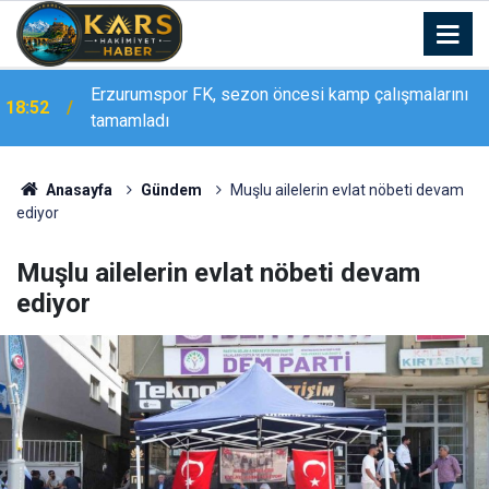
Erzurumspor FK, sezon öncesi kamp çalışmalarını
18:52
Bakan Göktaş, Ağrı’da şehit yakınları ve gazilerle
tamamladı
18:21
buluştu: "Terörsüz Türkiye tarihi bir adımdır"
Anasayfa
Gündem
Muşlu ailelerin evlat nöbeti devam
ediyor
Muşlu ailelerin evlat nöbeti devam
ediyor