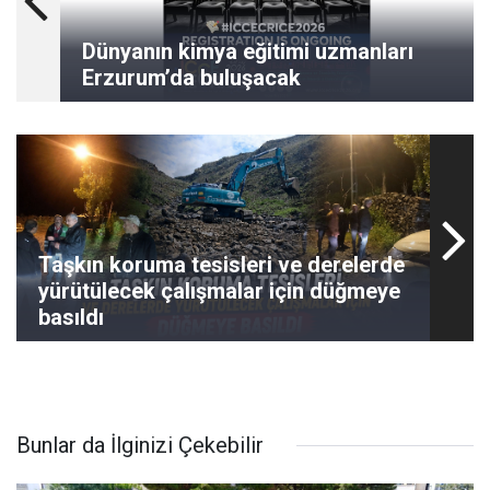
Dünyanın kimya eğitimi uzmanları
Erzurum’da buluşacak
Taşkın koruma tesisleri ve derelerde
yürütülecek çalışmalar için düğmeye
basıldı
Bunlar da İlginizi Çekebilir