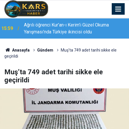
Ağrılı öğrenci Kur’an-ı Kerim’i Güzel Okuma
15:59
Yarışması’nda Türkiye ikincisi oldu
15:38
Palandöken’de yaz kursu coşkusu
Anasayfa
Gündem
Muş’ta 749 adet tarihi sikke ele
geçirildi
Muş’ta 749 adet tarihi sikke ele
geçirildi