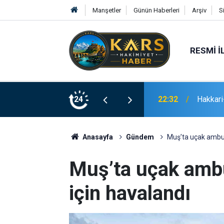
Manşetler
Günün Haberleri
Arşiv
S
RESMI İ
 gram eroin ele geçirildi
24
21:02
Erzurum
Anasayfa
Gündem
Muş’ta uçak ambul
Muş’ta uçak ambu
için havalandı