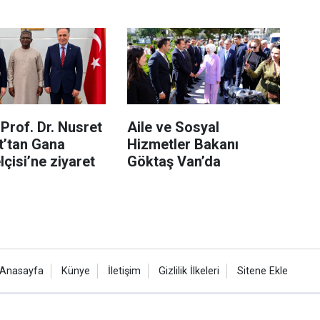
Prof. Dr. Nusret
Aile ve Sosyal
t’tan Gana
Hizmetler Bakanı
çisi’ne ziyaret
Göktaş Van’da
Anasayfa
Künye
İletişim
Gizlilik İlkeleri
Sitene Ekle