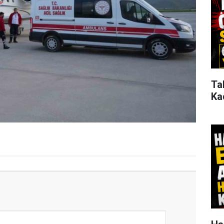
Ta
Ka