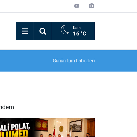
Kars
16 °C
20:11
Rektör Prof. Dr. Nusret Akpolat’tan Gana Büyükel
Günün tüm
haberleri
ndem