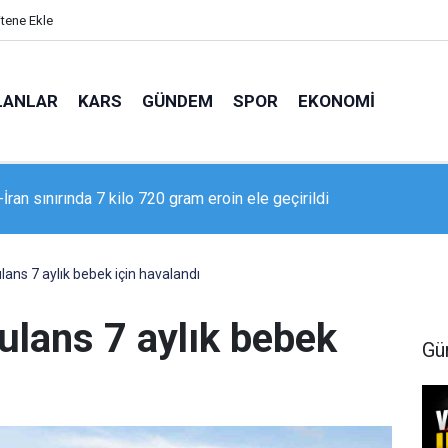
itene Ekle
LANLAR
KARS
GÜNDEM
SPOR
EKONOMI
 Adliyesi’nde yangın: 2 kişi dumandan etkilendi
ans 7 aylık bebek için havalandı
lans 7 aylık bebek
Gü