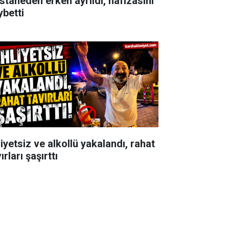
staneden erken ayrıldı, hafızasını
ybetti
iyetsiz ve alkollü yakalandı, rahat
ırları şaşırttı