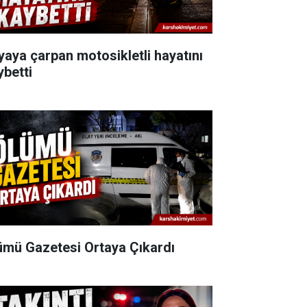
yaya çarpan motosikletli hayatını
ybetti
ümü Gazetesi Ortaya Çıkardı