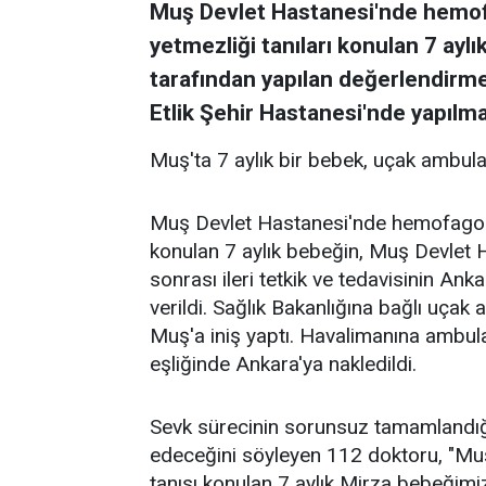
Muş Devlet Hastanesi'nde hemof
yetmezliği tanıları konulan 7 ay
tarafından yapılan değerlendirme 
Etlik Şehir Hastanesi'nde yapılmas
Muş'ta 7 aylık bir bebek, uçak ambula
Muş Devlet Hastanesi'nde hemofagosit
konulan 7 aylık bebeğin, Muş Devlet 
sonrası ileri tetkik ve tedavisinin An
verildi. Sağlık Bakanlığına bağlı uça
Muş'a iniş yaptı. Havalimanına ambula
eşliğinde Ankara'ya nakledildi.
Sevk sürecinin sorunsuz tamamlandığ
edeceğini söyleyen 112 doktoru, "Muş
tanısı konulan 7 aylık Mirza bebeğimi