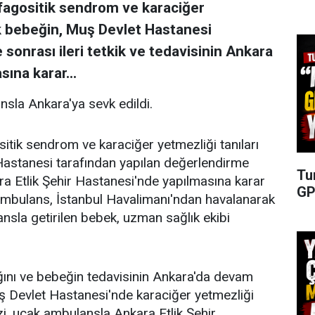
agositik sendrom ve karaciğer
lık bebeğin, Muş Devlet Hastanesi
sonrası ileri tetkik ve tedavisinin Ankara
ına karar...
nsla Ankara'ya sevk edildi.
ik sendrom ve karaciğer yetmezliği tanıları
Hastanesi tarafından yapılan değerlendirme
Tu
kara Etlik Şehir Hastanesi'nde yapılmasına karar
GP
k ambulans, İstanbul Havalimanı'ndan havalanarak
nsla getirilen bebek, uzman sağlık ekibi
ını ve bebeğin tedavisinin Ankara'da devam
 Devlet Hastanesi'nde karaciğer yetmezliği
zi, uçak ambulansla Ankara Etlik Şehir