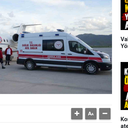
Va
Yö
Ko
at