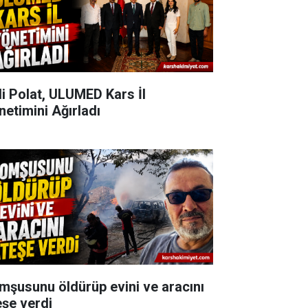
li Polat, ULUMED Kars İl
netimini Ağırladı
mşusunu öldürüp evini ve aracını
eşe verdi