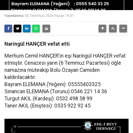
Yayınlanma:
05 Temmuz 2026 Pazar 19:51
Naringül HANÇER vefat etti
Merhum Cemil HANÇER'in eşi Naringül HANÇER vefat
etmiştir. Cenazesi yarın (6 Temmuz Pazartesi) öğle
namazına müteakip Bolu Özayan Camiden
kaldırılacaktır.
Bayram ELEMANA (Yeğeni): 05555403325
Sinancan ELEMANA (Torunu):0546 221 14 36
Turgut AKIL (Kardeşi): 0532 498 58 99
Taner AKIL (Eniştesi): 0535 922 92 45