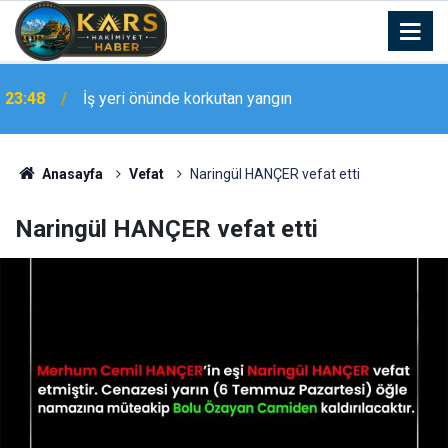
23:48
İş yeri önünde korkutan yangın
Muş’ta 8 yıl 7 ay hapis cezası bulunan hükümlü
23:43
yakalandı
Anasayfa
Vefat
Naringül HANÇER vefat etti
Naringül HANÇER vefat etti