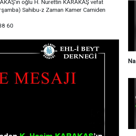
AKAŞ'ın oğlu H. Nurettin KARAKAŞ vefat
 Çarşamba) Sahibu-z Zaman Kamer Camiden
38 60
Na