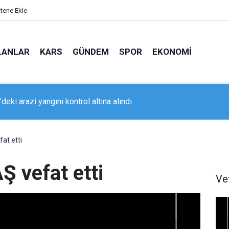
itene Ekle
LANLAR
KARS
GÜNDEM
SPOR
EKONOMI
deki arazi yangını kontrol altına alındı
da geniş kapsamlı asayiş uygulaması
at etti
 vefat etti
Ve