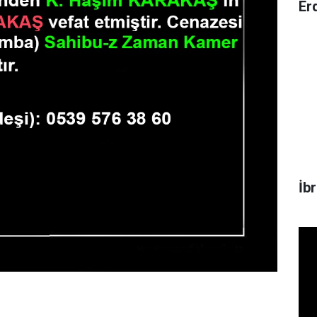
Er
İb