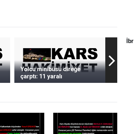
İb
Yolcu minibüsü direğe
çarptı: 11 yaralı