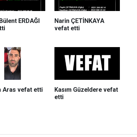
Bülent ERDAĞI
Narin ÇETİNKAYA
tti
vefat etti
 Aras vefat etti
Kasım Güzeldere vefat
etti