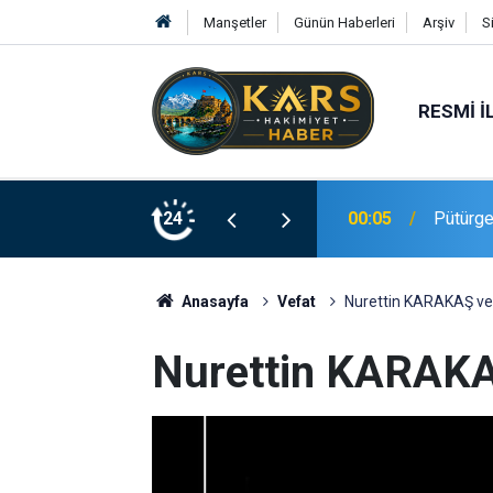
Manşetler
Günün Haberleri
Arşiv
S
RESMI İ
00:05
Pütürge’
24
23:20
Elazığ’
Anasayfa
Vefat
Nurettin KARAKAŞ vef
Nurettin KARAKAŞ