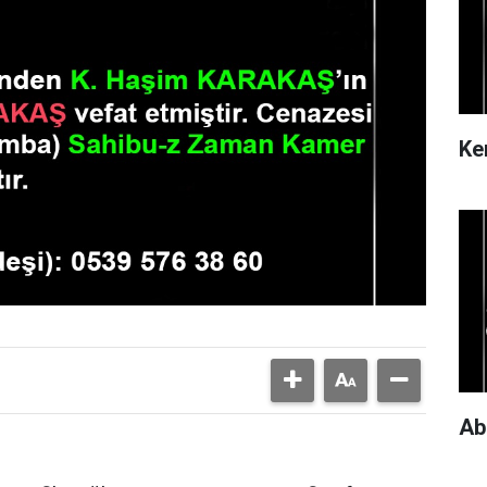
Ke
Ab