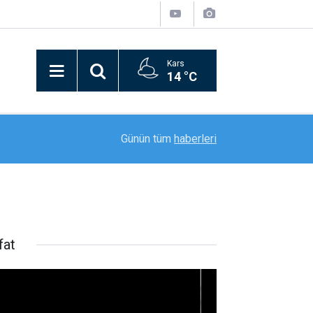
Kars
14 °C
20:59
"Mameki Fest" Tunceli’de coşkuyla başladı
Günün tüm
haberleri
fat