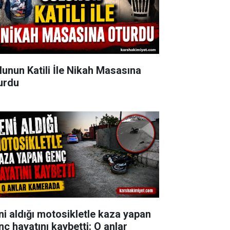
lunun Katili İle Nikah Masasına
urdu
ni aldığı motosikletle kaza yapan
nç hayatını kaybetti: O anlar