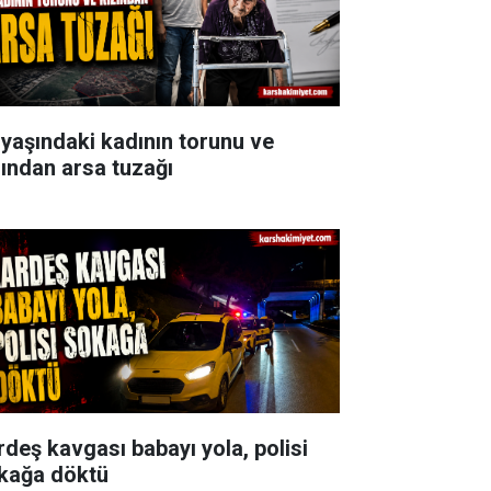
 yaşındaki kadının torunu ve
zından arsa tuzağı
rdeş kavgası babayı yola, polisi
kağa döktü