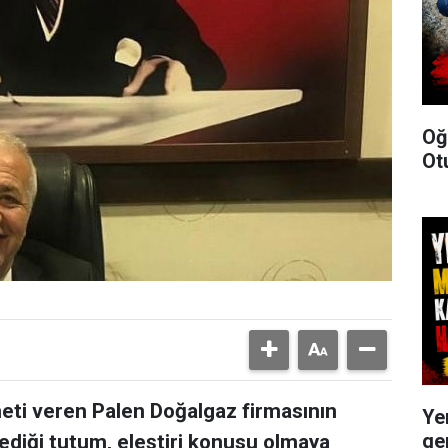
Oğ
Ot
eti veren Palen Doğalgaz firmasının
Ye
ge
ediği tutum, eleştiri konusu olmaya