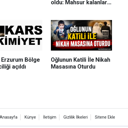
oldu: Mahsur kalanları
itfaiye merdivenle
kurtardı
Erzurum Bölge
Oğlunun Katili İle Nikah
iliği açıldı
Masasına Oturdu
Anasayfa
Künye
İletişim
Gizlilik İlkeleri
Sitene Ekle