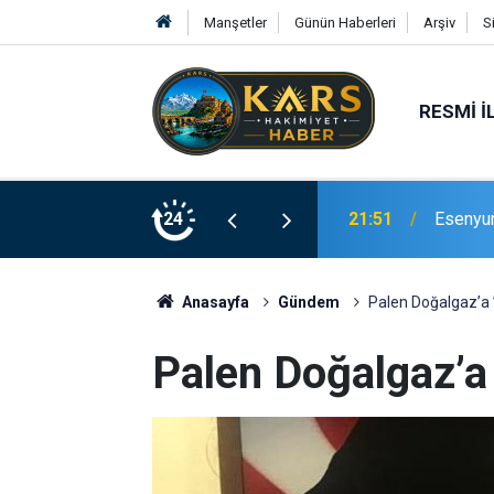
Manşetler
Günün Haberleri
Arşiv
S
RESMI İ
Bingöl’d
24
21:19
merdive
Anasayfa
Gündem
Palen Doğalgaz’a ’
Palen Doğalgaz’a 