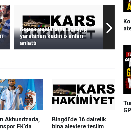
Ko
at
Köpek saldırısına uğrayıp
si
yaralanan kadın o anları
anlattı
Tu
GP
n Akhundzada,
Bingöl’de 16 dairelik
mspor FK’da
bina alevlere teslim