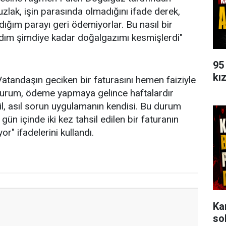
zlak, işin parasında olmadığını ifade derek,
rdığım parayı geri ödemiyorlar. Bu nasıl bir
aydım şimdiye kadar doğalgazımı kesmişlerdi"
95
kı
atandaşın geciken bir faturasını hemen faiziyle
kurum, ödeme yapmaya gelince haftalardır
ğil, asıl sorun uygulamanın kendisi. Bu durum
ün içinde iki kez tahsil edilen bir faturanın
r" ifadelerini kullandı.
Ka
so