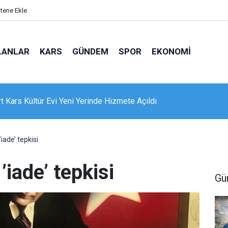
itene Ekle
LANLAR
KARS
GÜNDEM
SPOR
EKONOMI
e 16 dairelik bina alevlere teslim oldu: Mahsur kalanları itfaiye
nle kurtardı
iade’ tepkisi
’iade’ tepkisi
Gü