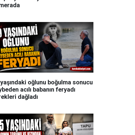
merada
 yaşındaki oğlunu boğulma sonucu
ybeden acılı babanın feryadı
rekleri dağladı