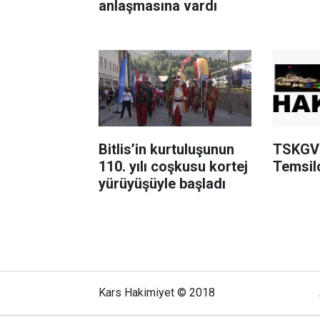
anlaşmasına vardı
Bitlis’in kurtuluşunun
TSKGV 
110. yılı coşkusu kortej
Temsilc
yürüyüşüyle başladı
Kars Hakimiyet © 2018