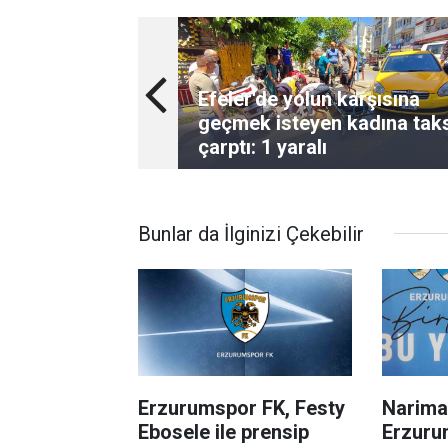
Efeler'de yolun karşısına
geçmek isteyen kadına tak
çarptı: 1 yaralı
Bunlar da İlginizi Çekebilir
Erzurumspor FK, Festy
Narima
Ebosele ile prensip
Erzuru