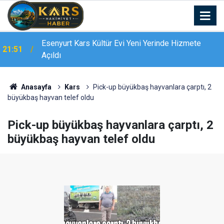
Bingöl’de 16 dairelik bina alevlere teslim oldu:
21:19
Mahsur kalanları itfaiye merdivenle kurtardı
Anasayfa
Kars
Pick-up büyükbaş hayvanlara çarptı, 2
büyükbaş hayvan telef oldu
Pick-up büyükbaş hayvanlara çarptı, 2
büyükbaş hayvan telef oldu