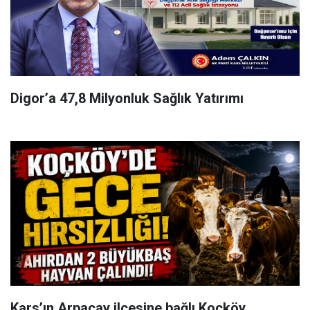
Digor’a 47,8 Milyonluk Sağlık Yatırımı
Kars’ın Arpaçay ilçesine bağlı Koçköy