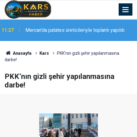
Vali Aydoğdu başarılı karatecileri makamında
11:20
ağırladı
Anasayfa
Kars
PKK’nın gizli şehir yapılanmasına
darbe!
PKK’nın gizli şehir yapılanmasına
darbe!