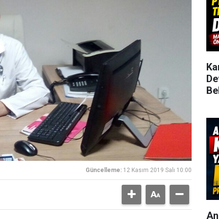
Ka
De
Be
Güncelleme:
12 Kasım 2019 Salı 10:00
An