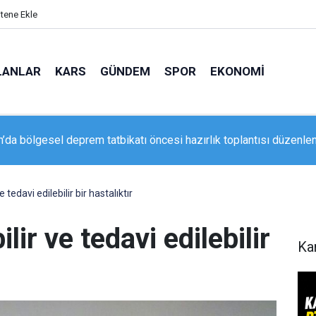
itene Ekle
LANLAR
KARS
GÜNDEM
SPOR
EKONOMI
n’da bölgesel deprem tatbikatı öncesi hazırlık toplantısı düzenle
arıyla emekliye ayrılan Tümgeneral Ataç’tan Vali Aydoğdu’ya ved
tedavi edilebilir bir hastalıktır
ir ve tedavi edilebilir
Ka