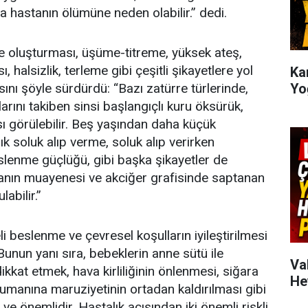
da hastanın ölümüne neden olabilir.” dedi.
re oluşturması, üşüme-titreme, yüksek ateş,
halsizlik, terleme gibi çeşitli şikayetlere yol
Kar
Yo
ını şöyle sürdürdü: “Bazı zatürre türlerinde,
ılarını takiben sinsi başlangıçlı kuru öksürük,
sı görülebilir. Beş yaşından daha küçük
ık soluk alıp verme, soluk alıp verirken
eslenme güçlüğü, gibi başka şikayetler de
stanın muayenesi ve akciğer grafisinde saptanan
labilir.”
i beslenme ve çevresel koşulların iyileştirilmesi
“Bunun yanı sıra, bebeklerin anne sütü ile
Va
dikkat etmek, hava kirliliğinin önlenmesi, siğara
He
umanına maruziyetinin ortadan kaldırılması gibi
ve önemlidir. Hastalık açısından iki önemli riskli