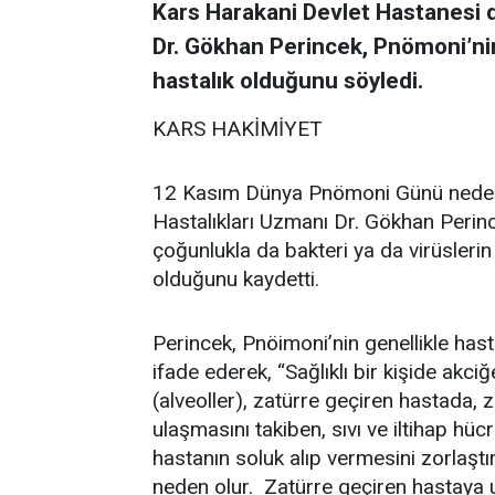
Kars Harakani Devlet Hastanesi 
Dr. Gökhan Perincek, Pnömoni’nin 
hastalık olduğunu söyledi.
KARS HAKİMİYET
12 Kasım Dünya Pnömoni Günü neden
Hastalıkları Uzmanı Dr. Gökhan Perinc
çoğunlukla da bakteri ya da virüsleri
olduğunu kaydetti.
Perincek, Pnöimoni’nin genellikle hast
ifade ederek, “Sağlıklı bir kişide akciğ
(alveoller), zatürre geçiren hastada,
ulaşmasını takiben, sıvı ve iltihap hüc
hastanın soluk alıp vermesini zorlaşt
neden olur. Zatürre geçiren hastaya 