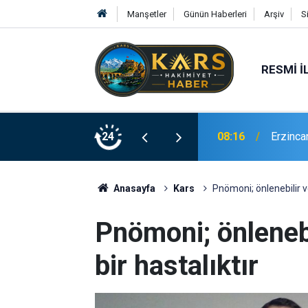
Manşetler
Günün Haberleri
Arşiv
S
RESMI İ
08:16
Erzinca
YAŞ kar
24
08:12
ziyareti
Anasayfa
Kars
Pnömoni; önlenebilir ve 
Pnömoni; önlenebil
bir hastalıktır