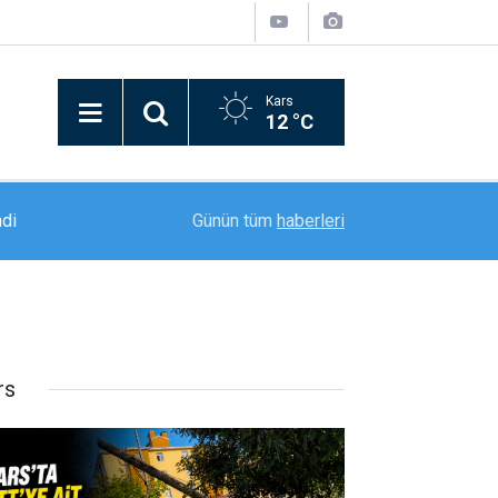
Kars
12 °C
ndi
a
07:08
Kemah’ta 2 katlı ev yangında kullanılamaz hale g
Günün tüm
haberleri
rs