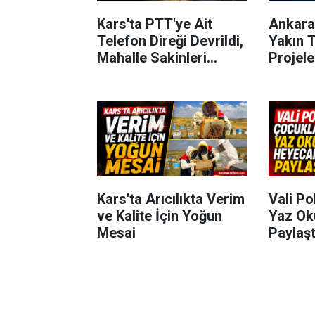
Kars'ta PTT'ye Ait
Ankara
Telefon Direği Devrildi,
Yakın T
Mahalle Sakinleri
Projel
Önlem Bekliyor
Kars'ta Arıcılıkta Verim
Vali Po
ve Kalite İçin Yoğun
Yaz Ok
Mesai
Paylaşt