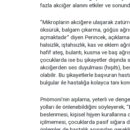
fazla akciğer alanını etkiler ve sonun
“Mikropların akciğere ulaşarak zatür
öksürük, balgam çıkarma, göğüs ağrısı, 
açmaktadır” diyen Perincek, açıklamas
halsizlik, iştahsızlık, kas ve eklem ağr
hafif ateş, bulantı, kusma ve baş ağrı
çocuklarda ise bu şikayetler dışında s
akciğerden ses duyulması (hışıltı), b
olabilir. Bu şikayetlerle başvuran ha
bulgular ile hastalığa kolayca tanı konu
Pnömoni’nin aşılama, yeterli ve dengel
yolları ile önlenebildiğini söyleyerek, 
beslenmesi, kişisel hijyen kurallarına 
içilmemesi, çocuklarda pasif siğara d
önlemler de hastalık açısından gerekli 