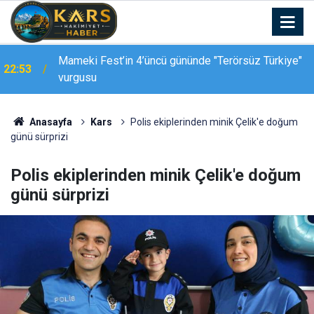
Kars-Akyaka yolcu treni arızalandı, hemzemin
22:39
geçitte araç kuyruğu oluştu
Anasayfa
Kars
Polis ekiplerinden minik Çelik'e doğum
günü sürprizi
Polis ekiplerinden minik Çelik'e doğum
günü sürprizi