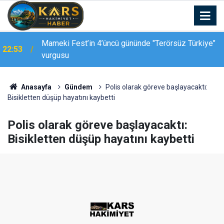
Mameki Fest’in 4’üncü gününde "Terörsüz Türkiye"
22:53
Kars-Akyaka yolcu treni arızalandı, hemzemin
vurgusu
22:39
geçitte araç kuyruğu oluştu
Anasayfa
Gündem
Polis olarak göreve başlayacaktı:
Bisikletten düşüp hayatını kaybetti
Polis olarak göreve başlayacaktı:
Bisikletten düşüp hayatını kaybetti