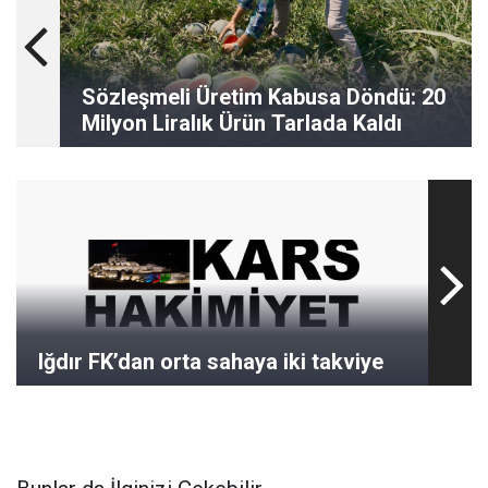
Sözleşmeli Üretim Kabusa Döndü: 20
Milyon Liralık Ürün Tarlada Kaldı
Iğdır FK’dan orta sahaya iki takviye