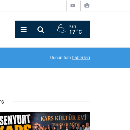
Kars
17 °C
21:09
Bitlis’in kurtuluşunun 110. yılı coşkusu kortej yü
Günün tüm
haberleri
rs