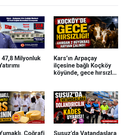
 47,8 Milyonluk
Kars’ın Arpaçay
Yatırımı
ilçesine bağlı Koçköy
köyünde, gece hırsızlık
olayı meydana geldi.
Yumaklı, Coğrafi
Susuz'da Vatandaşlara