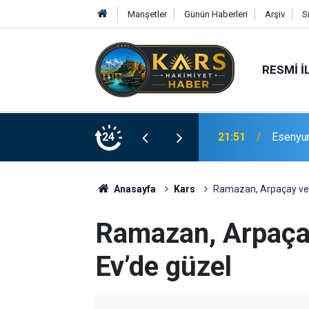
Manşetler
Günün Haberleri
Arşiv
S
RESMI İ
Bingöl’d
rinde Hizmete Açıldı
24
21:19
merdive
Anasayfa
Kars
Ramazan, Arpaçay ve 
Ramazan, Arpaça
Ev’de güzel