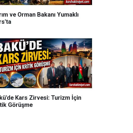
rım ve Orman Bakanı Yumaklı
rs'ta
kü'de Kars Zirvesi: Turizm İçin
itik Görüşme