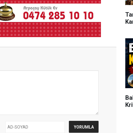
Ta
Ka
Ba
Kr