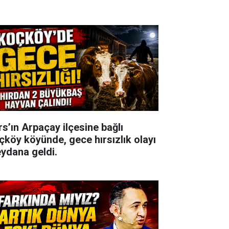
rs’ın Arpaçay ilçesine bağlı
çköy köyünde, gece hırsızlık olayı
ydana geldi.