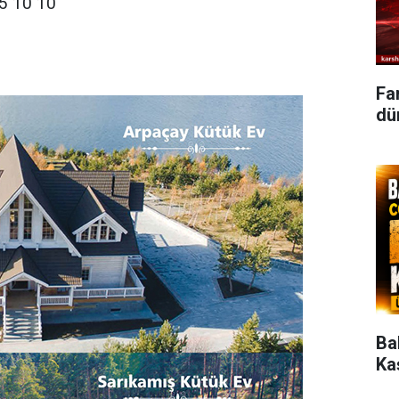
5 10 10
Fa
dün
Ba
Ka