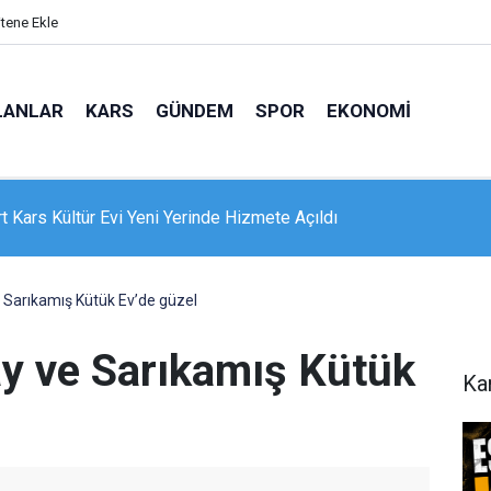
itene Ekle
LANLAR
KARS
GÜNDEM
SPOR
EKONOMI
e 16 dairelik bina alevlere teslim oldu: Mahsur kalanları itfaiye
nle kurtardı
Sarıkamış Kütük Ev’de güzel
y ve Sarıkamış Kütük
Ka