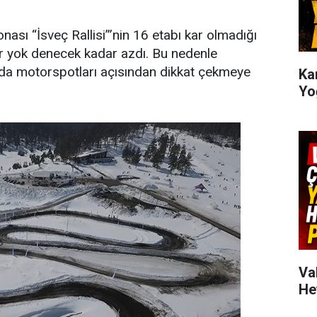
sı “İsveç Rallisi”’nin 16 etabı kar olmadığı
 kar yok denecek kadar azdı. Bu nedenle
’da motorspotları açısından dikkat çekmeye
Kar
Yo
Va
He