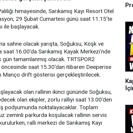
Pr
liliği himayesinde, Sarıkamış Kayı Resort Otel
syon, 29 Şubat Cumartesi günü saat 11.15’te
i ile başlayacak.
na sahne olacak yarışta, Soğuksu, Köşk ve
nra saat 16.00’da Sarıkamış Kayak Merkezi‘nde
la ilk gün tamamlanmış olacak. TRTSPOR2
p öncesinde saat 15.30'dan itibaren Deeperise
Manço drift gösterisi gerçekleştirilecek.
Ka
İçi
layacak olan rallinin ikinci gününde Soğuksu,
ecek olan ekipler, zorlu ralliyi saat 13.00’den
iniş podyumunda noktalayacaklar. Toplam
z zeminli parkurda koşulacak rallinin servis
kurulurken, ralli merkezi de Sarıkamış Kayı