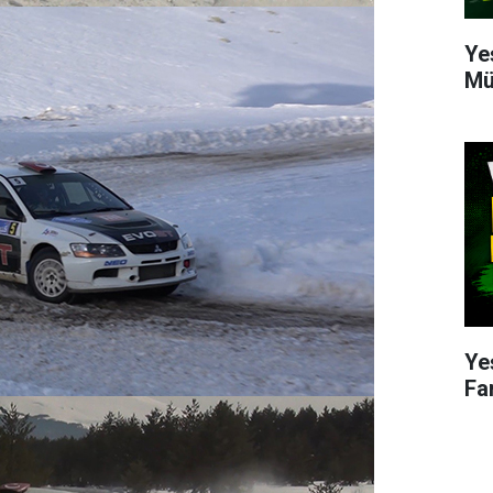
Ye
Mü
Ye
Fa