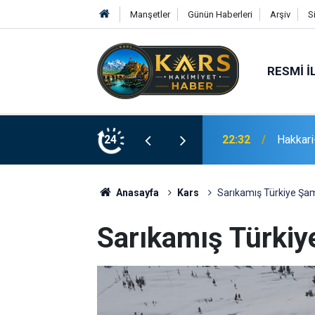
Manşetler
Günün Haberleri
Arşiv
S
RESMI İ
 gram eroin ele geçirildi
24
21:02
Erzurum
Anasayfa
Kars
Sarıkamış Türkiye Şa
Sarıkamış Türkiy