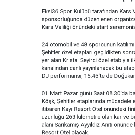
Eksi36 Spor Kulübü tarafından Kars Va
sponsorluğunda düzenlenen organiza
Kars Valiliği önündeki start seremonis
24 otomobil ve 48 sporcunun katılımı
Şehitler özel etapları geçildikten so
yer alan Kristal Seyirci özel etabıy
kanalından canlı yayınlanacak bu eta
DJ performansı, 15:45'te de Doğukan 
01 Mart Pazar günü Saat 08.30’da baş
Köşk, Şehitler etaplarında mücadele ed
itibaren Kayı Resort Otel önündeki f
uzunluğu 263 kilometre olan kar ve bu
alanı Sarıkamış Ayyıldız Anıtı önünde 
Resort Otel olacak.