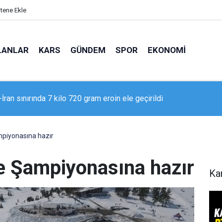
itene Ekle
LANLAR
KARS
GÜNDEM
SPOR
EKONOMI
 Adliyesi’nde yangın: 2 kişi dumandan etkilendi
mpiyonasına hazır
e Şampiyonasına hazır
Ka