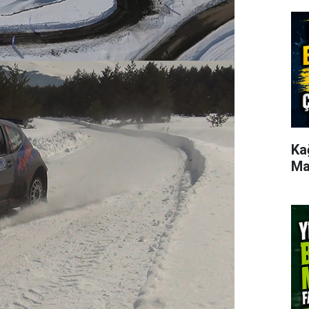
Ka
Ma