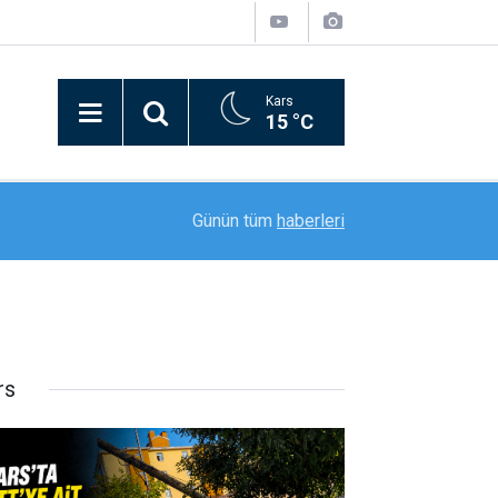
Kars
15 °C
20:11
Rektör Prof. Dr. Nusret Akpolat’tan Gana Büyükel
Günün tüm
haberleri
rs