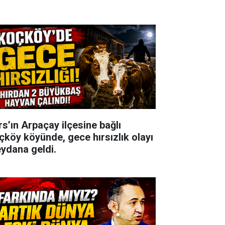
rs’ın Arpaçay ilçesine bağlı
çköy köyünde, gece hırsızlık olayı
ydana geldi.