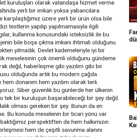
vlet kuruluşları olarak vatandaşa hizmet verme
altında yerli bir imkan yoksa yabancılara
 karşılaştığımız üzere yerli bir ürün olsa bile
izi testlerin yapılıp yapılmamasıyla ilgili
Fa
lar, kullanma konusundaki isteksizlik ile bu
dün
jenin bile boşa çıkma imkanı ihtimali olduğunu
ten yılmadık. Devlet kademeleriyle iyi bir
lilik meselesinin çok önemli olduğunu gündeme
rak değil, haberleşme gibi yazılım gibi bir
nusu olduğunda artık bu modern çağda
e hem donanım hem yazılım olarak terk
ruz. Siber güvenlik bu günlerde her ülkenin
ı tek bir kuruluşun başarabileceği bir şey değil.
ndalık olması gereken bir şey. Bunun da en
e. Bu konuda meselenin bir ticari yönü var
Ba
baktığımız perspektiften de hem halkımızın
Ka
erleşmesi hem de çeşitli savunma alanını