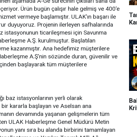
linen aşamada A-Ge sürecinin çıktıları saha da
eriyor. Ürün bugün çalışır hale gelmiş ve 400'e
Ta
 hizmet vermeye başlamıştır. ULAK'ın başarı ile
Ka
ur duyuyoruz. Projenin ilerleyen safhalarında
z istasyonunun ticarileşmesi için Savunma
berleşme A.Ş. kurulmuştur. Başlatılan
ivme kazanmıştır. Ana hedefimiz müşterilere
Haberleşme A.Ş'nin sözünde duran, güvenilir ve
içinden başlayarak tüm müşterilere
ı baz istasyonlarının yerli olarak
Ba
ik bir kararla başlayan ve Aselsan ana
Kr
lışmanın devamında yaşanan gelişmelerin tüm
irten ULAK Haberleşme Genel Müdürü Metin
syonun yanı sıra bu alanda birbirini tamamlayan