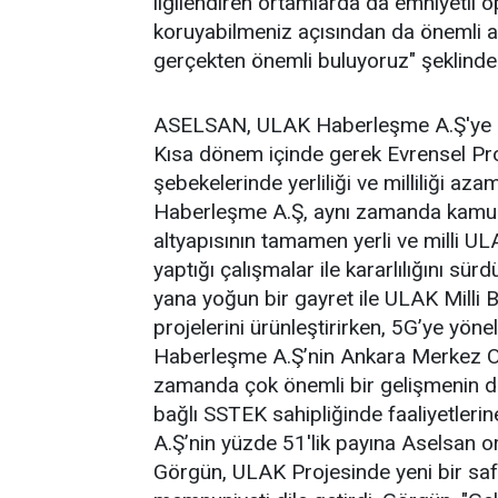
ilgilendiren ortamlarda da emniyetli 
koruyabilmeniz açısından da önemli a
gerçekten önemli buluyoruz" şeklind
ASELSAN, ULAK Haberleşme A.Ş'ye 
Kısa dönem içinde gerek Evrensel Proj
şebekelerinde yerliliği ve milliliği a
Haberleşme A.Ş, aynı zamanda kamu 
altyapısının tamamen yerli ve milli UL
yaptığı çalışmalar ile kararlılığını 
yana yoğun bir gayret ile ULAK Milli 
projelerini ürünleştirirken, 5G’ye yön
Haberleşme A.Ş’nin Ankara Merkez Ofi
zamanda çok önemli bir gelişmenin d
bağlı SSTEK sahipliğinde faaliyetler
A.Ş’nin yüzde 51'lik payına Aselsan
Görgün, ULAK Projesinde yeni bir sa