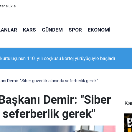
itene Ekle
LANLAR
KARS
GÜNDEM
SPOR
EKONOMI
rzurum Bölge Temsilciliği açıldı
ı Demir: "Siber güvenlik alanında seferberlik gerek"
aşkanı Demir: "Siber
Ka
 seferberlik gerek"