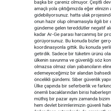
başka bir çareniz olmuyor. Çeşitli de
amaçlı yola çıktığımızda eğer elinizin 
gidebiliyorsunuz. hatta ulak projesinde
onun hazır olup olmamasıyla ilgili bir d
gündeme gelen tereddütler negatif algı
kadar Ar-Ge parası harcanmış bir pro
görüyorsunuz. Bu konuda bizler gerçek
koordinasyonla gittik. Bu konuda yer
getirdik. Sadece bir tüketim ürünü ola
ülkenin savunma ve güvenliği söz ko
olmazsa olmaz olan yabancıların elin
edemeyeceğimiz bir alandan bahsediyo
öncelikli gündemi. Siber güvenlik yapıs
Ülke çapında bir seferberlik ve farkı
önemli bacaklarından birisi haberleşm
müthiş bir pazar aynı zamanda bizim 
hem devlet birimlerimizin güvenli hab