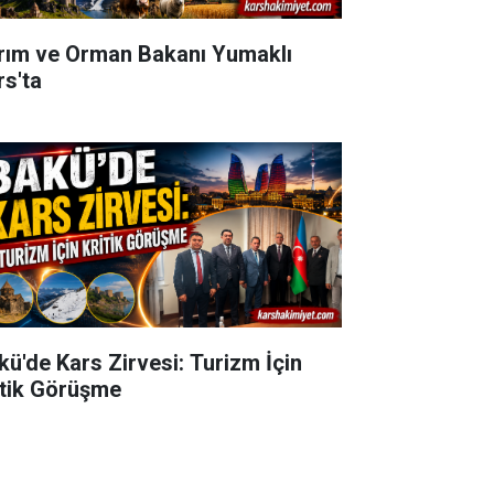
rım ve Orman Bakanı Yumaklı
rs'ta
kü'de Kars Zirvesi: Turizm İçin
itik Görüşme