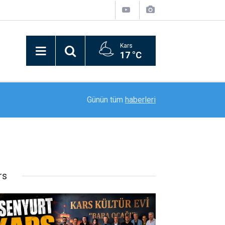
Kars
17 °C
20:36
Digor’a 47,8 Milyonluk Sağlık Yatırımı
Günün tüm
haberleri
rs