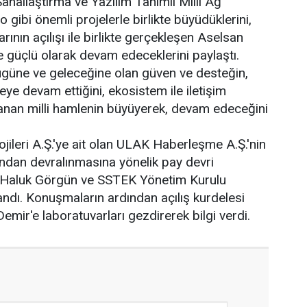
anallaştırma ve Yazılım Tanımlı Milli Ağ
 gibi önemli projelerle birlikte büyüdüklerini,
nın açılışı ile birlikte gerçekleşen Aselsan
 ve güçlü olarak devam edeceklerini paylaştı.
ugüne ve geleceğine olan güven ve desteğin,
ye devam ettiğini, ekosistem ile iletişim
nlanan milli hamlenin büyüyerek, devam edeceğini
leri A.Ş.'ye ait olan ULAK Haberleşme A.Ş.'nin
ndan devralınmasına yönelik pay devri
Haluk Görgün ve SSTEK Yönetim Kurulu
ndı. Konuşmaların ardından açılış kurdelesi
Demir'e laboratuvarları gezdirerek bilgi verdi.