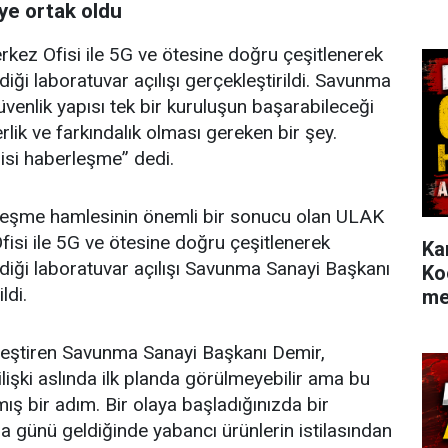
e ortak oldu
ez Ofisi ile 5G ve ötesine doğru çeşitlenerek
i laboratuvar açılışı gerçekleştirildi. Savunma
venlik yapısı tek bir kuruluşun başarabileceği
rlik ve farkındalık olması gereken bir şey.
isi haberleşme” dedi.
illileşme hamlesinin önemli bir sonucu olan ULAK
si ile 5G ve ötesine doğru çeşitlenerek
Ka
iği laboratuvar açılışı Savunma Sanayi Başkanı
Ko
ildi.
me
leştiren Savunma Sanayi Başkanı Demir,
lişki aslında ilk planda görülmeyebilir ama bu
ış bir adım. Bir olaya başladığınızda bir
a günü geldiğinde yabancı ürünlerin istilasından