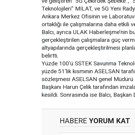
ve geliştiren “5G Çekirdek Şebeke”, “S
Teknolojileri” MILAT, ve 5G Yeni Radyo
Ankara Merkez Ofisinin ve Laboratuvarı
ortaklığı ile çalışmalarına daha etkili
Balcı, ayrıca ULAK Haberleşme’nin b
gerçekleştirilen çalışmalara güç verme
altyapılarında gerçekleştirilmesi pla
belirtti.
Yüzde 100'ü SSTEK Savunma Teknoloji
yüzde 51'lik kısmının ASELSAN tarafı
sözleşmesi ASELSAN genel Müdürü 
Başkanı Harun Çelik tarafından imzala
kesildi. Sonrasında ise Balcı, Başkan 
HABERE
YORUM KAT