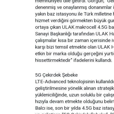
memnuniyeti dile getirdi. Görgün, "Ge
denenmiş ve onaylanmış donanımlar iç
yakın baz istasyonu ile Türk milletine
hizmet verdiğini görmekten büyük gur
ortaya çıkan ULAK makrocell 4.5G ba
Sanayi Başkanlığı tarafından ULAK Ha
çalışmalar kısa bir zaman içerisinde 
karşı bizi temsil etmekte olan ULAK 
etkin bir marka olduğu gerçeğini yurt
hissettirmektedir" ifadelerini kullandı.
5G Çekirdek Şebeke
LTE-Advanced teknolojisinin kullanıldığ
geliştirilmesine yönelik alınan stratej
yükleniciliğinde, uzun soluklu bir ça
hızıyla devam etmekte olduğunu bel
Balcı ise, son bir yılda 4.5G baz ista