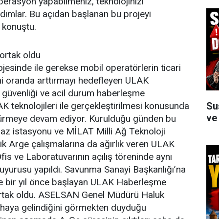
operasyon yapabilmeniz, teknolojinizi
dımlar. Bu açıdan başlanan bu projeyi
e konuştu.
ortak oldu
esinde ile gerekse mobil operatörlerin ticari
zami oranda arttırmayı hedefleyen ULAK
güvenliği ve acil durum haberleşme
Su
AK teknolojileri ile gerçekleştirilmesi konusunda
ve
sürdürmeye devam ediyor. Kurulduğu günden bu
Baz istasyonu ve MİLAT Milli Ağ Teknoloji
elik Arge çalışmalarına da ağırlık veren ULAK
s ve Laboratuvarının açılış töreninde aynı
uyurusu yapıldı. Savunma Sanayi Başkanlığı’na
ine bir yıl önce başlayan ULAK Haberleşme
 ortak oldu. ASELSAN Genel Müdürü Haluk
fhaya gelindiğini görmekten duyduğu