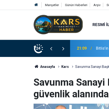
Manşetler
Günün Haberleri
Arşiv
S
RESMI İ
coşkusu kortej yürüyüşüyle başladı
24
20:48
TSKGV E
Anasayfa
Kars
Savunma Sanayi Başkan
Savunma Sanayi B
güvenlik alanında