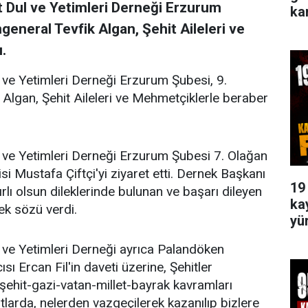
t Dul ve Yetimleri Derneği Erzurum
ka
eneral Tevfik Algan, Şehit Aileleri ve
.
 ve Yetimleri Derneği Erzurum Şubesi, 9.
lgan, Şehit Aileleri ve Mehmetçiklerle beraber
l ve Yetimleri Derneği Erzurum Şubesi 7. Olağan
i Mustafa Çiftçi'yi ziyaret etti. Dernek Başkanı
19
lı olsun dileklerinde bulunan ve başarı dileyen
ka
tek sözü verdi.
yü
 ve Yetimleri Derneği ayrıca Palandöken
 Ercan Fil'in daveti üzerine, Şehitler
şehit-gazi-vatan-millet-bayrak kavramları
tlarda, nelerden vazgeçilerek kazanılıp bizlere