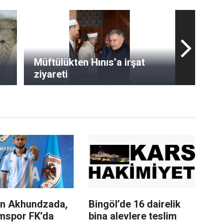
Müftülükten Hınıs’a irşat
ziyareti
n Akhundzada,
Bingöl’de 16 dairelik
mspor FK’da
bina alevlere teslim