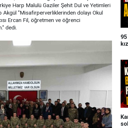
Türkiye Harp Malulü Gaziler Şehit Dul ve Yetimleri
kgül "Misafirperverliklerinden dolayı Okul
ı Ercan Fil, öğretmen ve öğrenci
." dedi.
95
kı
Ka
so