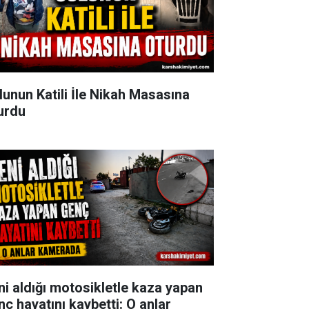
lunun Katili İle Nikah Masasına
urdu
ni aldığı motosikletle kaza yapan
nç hayatını kaybetti: O anlar