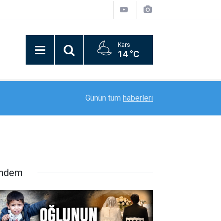
Kars
14 °C
21:09
Bitlis’in kurtuluşunun 110. yılı coşkusu kortej yü
Günün tüm
haberleri
ndem