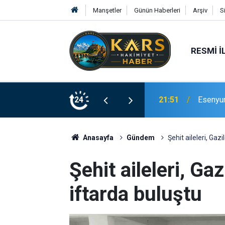
Manşetler
Günün Haberleri
Arşiv
S
RESMI İ
Bingöl’d
rinde Hizmete Açıldı
24
21:19
merdive
Anasayfa
Gündem
Şehit aileleri, Ga
Şehit aileleri, G
iftarda buluştu