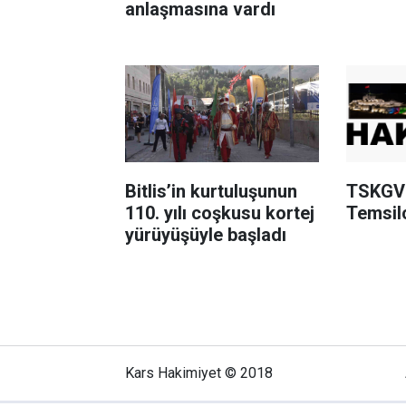
anlaşmasına vardı
Bitlis’in kurtuluşunun
TSKGV 
110. yılı coşkusu kortej
Temsilc
yürüyüşüyle başladı
Kars Hakimiyet © 2018