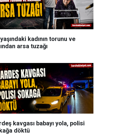
 yaşındaki kadının torunu ve
zından arsa tuzağı
rdeş kavgası babayı yola, polisi
kağa döktü