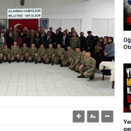
Oğ
Ot
Ye
ge