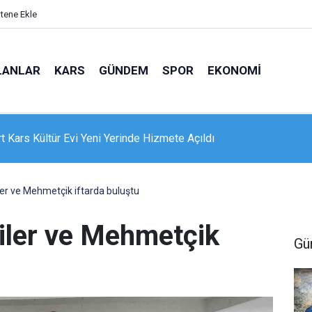
itene Ekle
LANLAR
KARS
GÜNDEM
SPOR
EKONOMI
e 16 dairelik bina alevlere teslim oldu: Mahsur kalanları itfaiye
nle kurtardı
ziler ve Mehmetçik iftarda buluştu
aziler ve Mehmetçik
Gü