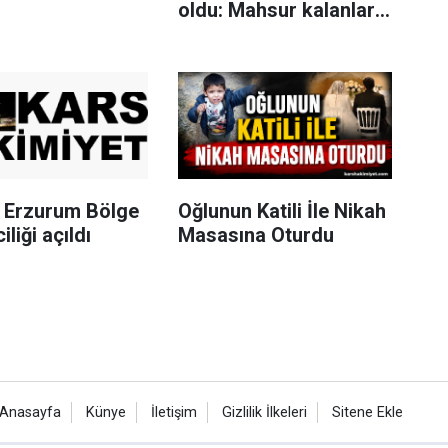
oldu: Mahsur kalanları
itfaiye merdivenle
kurtardı
Erzurum Bölge
Oğlunun Katili İle Nikah
iliği açıldı
Masasına Oturdu
Anasayfa
Künye
İletişim
Gizlilik İlkeleri
Sitene Ekle