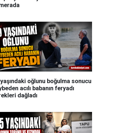
merada
 yaşındaki oğlunu boğulma sonucu
ybeden acılı babanın feryadı
rekleri dağladı