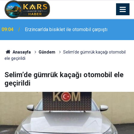
09:04
Erzincan’da bisiklet ile otomobil çarpıştı
Çay sohbeti iddiaya dönüştü: Köyün futbol
09:03
sahasında 100 metrelik traktör yarışı
Anasayfa
Gündem
Selim’de gümrük kaçağı otomobil
ele geçirildi
Selim’de gümrük kaçağı otomobil ele
geçirildi