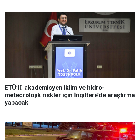
ETÜ’lü akademisyen iklim ve hidro-
meteorolojik riskler için İngiltere’de araştırma
yapacak