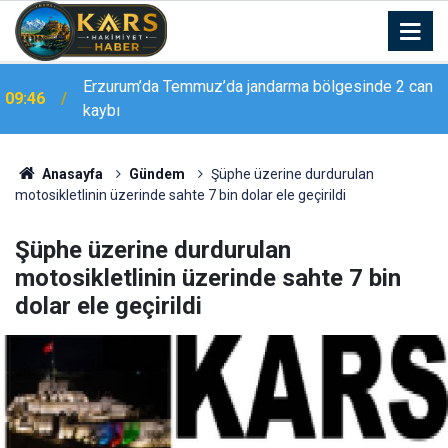
Erzurum’da Temmuz’da jandarma bölgesinde 2 can
09:46
kaybı
Erzurum Emniyeti’nden ’Düğün Konvoyu’ uyarısı:
09:45
"Sevinç hüzne dönüşmesin"
Anasayfa
Gündem
Şüphe üzerine durdurulan
motosikletlinin üzerinde sahte 7 bin dolar ele geçirildi
Şüphe üzerine durdurulan
motosikletlinin üzerinde sahte 7 bin
dolar ele geçirildi