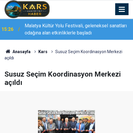
Malatya Kültür Yolu Festivali, geleneksel sanatları
15:26
odağına alan etkinliklerle başladı
13:20
Elazığ’da kaya oyuğunda doğal bal
Anasayfa
Kars
Susuz Seçim Koordinasyon Merkezi
açıldı
Susuz Seçim Koordinasyon Merkezi
açıldı