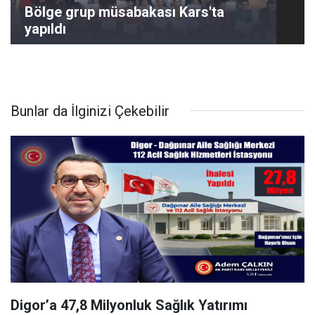
Bölge grup müsabakası Kars'ta
yapıldı
Bunlar da İlginizi Çekebilir
Digor’a 47,8 Milyonluk Sağlık Yatırımı