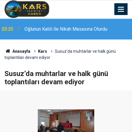
Yeni aldığı motosikletle kaza yapan genç hayatını
20:19
kaybetti: O anlar kamerada
Anasayfa
Kars
Susuz’da muhtarlar ve halk günü
toplantıları devam ediyor
Susuz’da muhtarlar ve halk günü
toplantıları devam ediyor