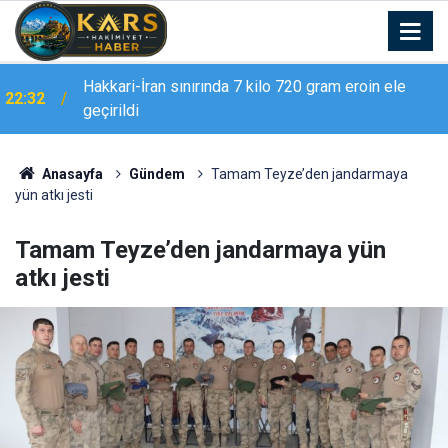
Hakkari-İran sınırında 7 kilo 720 gram eroin ele
22:32
geçirildi
Erzurum Adliyesi’nde yangın: 2 kişi dumandan
21:02
etkilendi
Anasayfa
Gündem
Tamam Teyze’den jandarmaya
yün atkı jesti
Tamam Teyze’den jandarmaya yün
atkı jesti