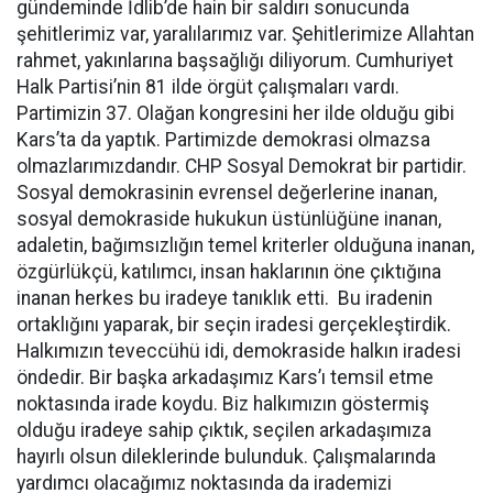
gündeminde İdlib’de hain bir saldırı sonucunda
şehitlerimiz var, yaralılarımız var. Şehitlerimize Allahtan
rahmet, yakınlarına başsağlığı diliyorum. Cumhuriyet
Halk Partisi’nin 81 ilde örgüt çalışmaları vardı.
Partimizin 37. Olağan kongresini her ilde olduğu gibi
Kars’ta da yaptık. Partimizde demokrasi olmazsa
olmazlarımızdandır. CHP Sosyal Demokrat bir partidir.
Sosyal demokrasinin evrensel değerlerine inanan,
sosyal demokraside hukukun üstünlüğüne inanan,
adaletin, bağımsızlığın temel kriterler olduğuna inanan,
özgürlükçü, katılımcı, insan haklarının öne çıktığına
inanan herkes bu iradeye tanıklık etti. Bu iradenin
ortaklığını yaparak, bir seçin iradesi gerçekleştirdik.
Halkımızın teveccühü idi, demokraside halkın iradesi
öndedir. Bir başka arkadaşımız Kars’ı temsil etme
noktasında irade koydu. Biz halkımızın göstermiş
olduğu iradeye sahip çıktık, seçilen arkadaşımıza
hayırlı olsun dileklerinde bulunduk. Çalışmalarında
yardımcı olacağımız noktasında da irademizi