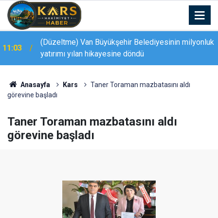
(Düzeltme) Van Büyükşehir Belediyesinin milyonluk
11:03
yatırımı yılan hikayesine döndü
Anasayfa
Kars
Taner Toraman mazbatasını aldı
görevine başladı
Taner Toraman mazbatasını aldı
görevine başladı