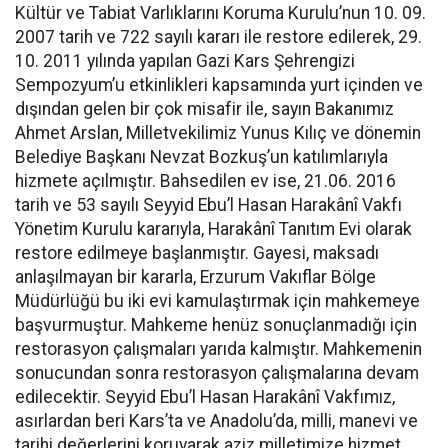
Kültür ve Tabiat Varlıklarını Koruma Kurulu’nun 10. 09.
2007 tarih ve 722 sayılı kararı ile restore edilerek, 29.
10. 2011 yılında yapılan Gazi Kars Şehrengizi
Sempozyum’u etkinlikleri kapsamında yurt içinden ve
dışından gelen bir çok misafir ile, sayın Bakanımız
Ahmet Arslan, Milletvekilimiz Yunus Kılıç ve dönemin
Belediye Başkanı Nevzat Bozkuş’un katılımlarıyla
hizmete açılmıştır. Bahsedilen ev ise, 21.06. 2016
tarih ve 53 sayılı Seyyid Ebu’l Hasan Harakânî Vakfı
Yönetim Kurulu kararıyla, Harakânî Tanıtım Evi olarak
restore edilmeye başlanmıştır. Gayesi, maksadı
anlaşılmayan bir kararla, Erzurum Vakıflar Bölge
Müdürlüğü bu iki evi kamulaştırmak için mahkemeye
başvurmuştur. Mahkeme henüz sonuçlanmadığı için
restorasyon çalışmaları yarıda kalmıştır. Mahkemenin
sonucundan sonra restorasyon çalışmalarına devam
edilecektir. Seyyid Ebu’l Hasan Harakânî Vakfımız,
asırlardan beri Kars’ta ve Anadolu’da, milli, manevi ve
tarihi değerlerini koruyarak aziz milletimize hizmet