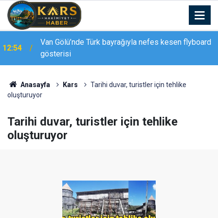
Van Gölü’nde Türk bayrağıyla nefes kesen flyboard
12:54
gösterisi
Anasayfa
Kars
Tarihi duvar, turistler için tehlike
oluşturuyor
Tarihi duvar, turistler için tehlike
oluşturuyor