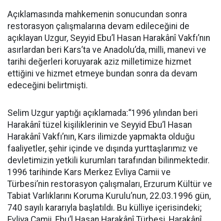
Açıklamasında mahkemenin sonucundan sonra
restorasyon çalışmalarına devam edileceğini de
açıklayan Uzgur, Seyyid Ebu’l Hasan Harakânî Vakfı’nın
asırlardan beri Kars’ta ve Anadolu’da, milli, manevi ve
tarihi değerleri koruyarak aziz milletimize hizmet
ettiğini ve hizmet etmeye bundan sonra da devam
edeceğini belirtmişti.
Selim Uzgur yaptığı açıklamada:“1996 yılından beri
Harakânî tüzel kişiliklerinin ve Seyyid Ebu’l Hasan
Harakânî Vakfı’nın, Kars ilimizde yapmakta olduğu
faaliyetler, şehir içinde ve dışında yurttaşlarımız ve
devletimizin yetkili kurumları tarafından bilinmektedir.
1996 tarihinde Kars Merkez Evliya Camii ve
Türbesi’nin restorasyon çalışmaları, Erzurum Kültür ve
Tabiat Varlıklarını Koruma Kurulu’nun, 22.03.1996 gün,
740 sayılı kararıyla başlatıldı. Bu külliye içerisindeki;
Evliya Camii, Ebu’l Hasan Harakânî Türbesi, Harakânî