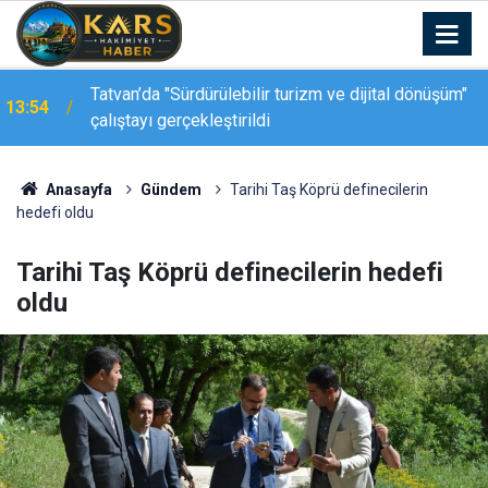
Tatvan’da "Sürdürülebilir turizm ve dijital dönüşüm"
13:54
çalıştayı gerçekleştirildi
Muş’un Kurtik Dağı’nda yaz mevsiminde eşsiz kar
13:50
manzarası
Anasayfa
Gündem
Tarihi Taş Köprü definecilerin
hedefi oldu
Tarihi Taş Köprü definecilerin hedefi
oldu