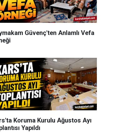
ymakam Güvenç'ten Anlamlı Vefa
neği
rs'ta Koruma Kurulu Ağustos Ayı
lantısı Yapıldı