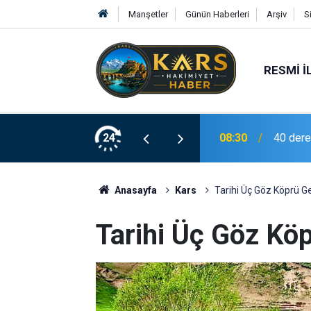
Manşetler
Günün Haberleri
Arşiv
S
RESMI İ
 yeni rotası: Nav Göl
24
01:37
Belediye
Anasayfa
Kars
Tarihi Üç Göz Köprü 
Tarihi Üç Göz Kö