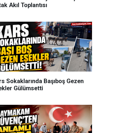
tak Akıl Toplantısı
rs Sokaklarında Başıboş Gezen
ekler Gülümsetti