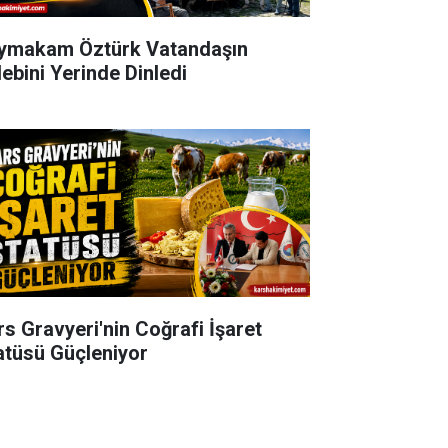
ymakam Öztürk Vatandaşın
lebini Yerinde Dinledi
rs Gravyeri'nin Coğrafi İşaret
atüsü Güçleniyor