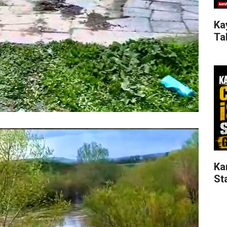
Ka
Ta
Ka
St