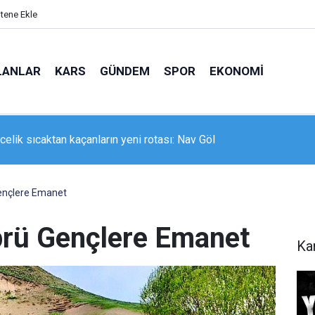
itene Ekle
LANLAR
KARS
GÜNDEM
SPOR
EKONOMI
 ekipleri yeni asfalt için eski asfaltı söküyor
Gençlere Emanet
prü Gençlere Emanet
Ka