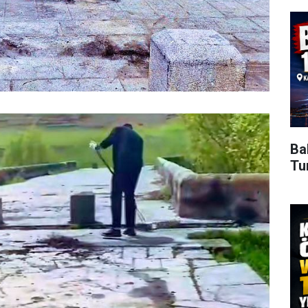
Ba
Tu