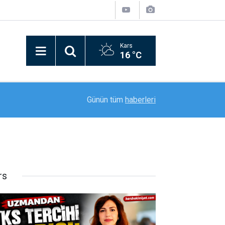
Kars
16 °C
00:27
Çekicinin kasasına sıkışan kediyi itfaiye kurtard
Günün tüm
haberleri
rs