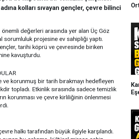
Or
adına kolları sıvayan gençler, çevre bilinci
n önemli değerleri arasında yer alan Üç Göz
 sorumluluk projesine ev sahipliği yaptı.
çler, tarihi köprü ve çevresinde biriken
mine kavuşturdu.
DULAR
e ve korunmuş bir tarih bırakmayı hedefleyen
Ka
kdir topladı. Etkinlik sırasında sadece temizlik
Eş
ın korunması ve çevre kirliliğinin önlenmesi
rdi.
çevre halkı tarafından büyük ilgiyle karşılandı.