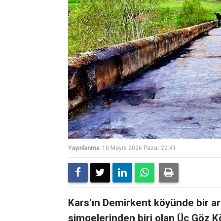
Yayınlanma:
10 Mayıs 2026 Pazar 22:41
Kars’ın Demirkent köyünde bir ara
simgelerinden biri olan Üç Göz K