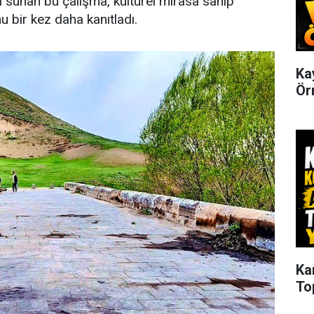
ı sunan bu çalışma, kültürel mirasa sahip
 bir kez daha kanıtladı.
Ka
Ör
Ka
Top