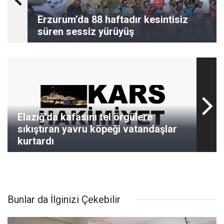
Erzurum’da 88 haftadır kesintisiz
süren sessiz yürüyüş
Elazığ’da kafasını tel örgülere
sıkıştıran yavru köpeği vatandaşlar
kurtardı
Bunlar da İlginizi Çekebilir