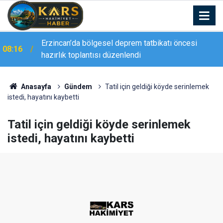
Erzincan’da bölgesel deprem tatbikatı öncesi
08:16
YAŞ kararıyla emekliye ayrılan Tümgeneral Ataç’tan
hazırlık toplantısı düzenlendi
08:12
Vali Aydoğdu’ya veda ziyareti
Anasayfa
Gündem
Tatil için geldiği köyde serinlemek
istedi, hayatını kaybetti
Tatil için geldiği köyde serinlemek
istedi, hayatını kaybetti