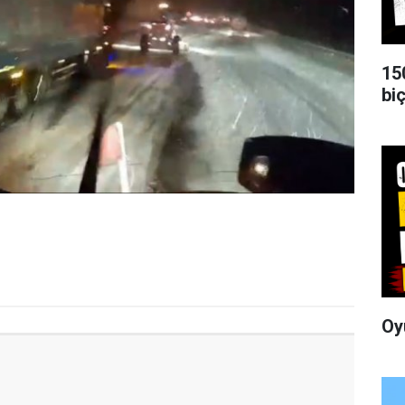
15
biç
Oy