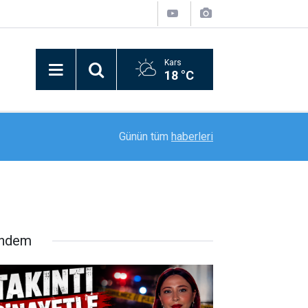
Kars
18 °C
10:11
Sıcaktan bunalanlar Buzluk Mağarası’na akın etti
Günün tüm
haberleri
ndem