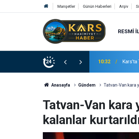
Manşetler
Günün Haberleri
Arşiv
S
RESMI İ
landı
24
10:19
Alanyas
Anasayfa
Gündem
Tatvan-Van kara y
Tatvan-Van kara
kalanlar kurtarıld