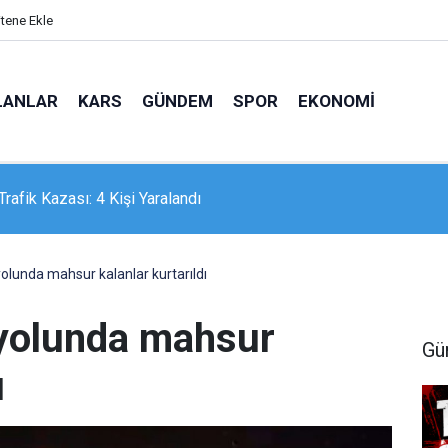
itene Ekle
LANLAR
KARS
GÜNDEM
SPOR
EKONOMI
por, Erzurum kampını tamamladı
olunda mahsur kalanlar kurtarıldı
 yolunda mahsur
Gü
ı