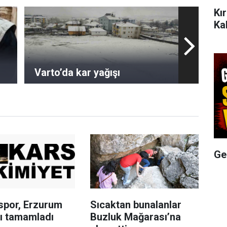
Kı
Ka
Varto’da kar yağışı
Ge
spor, Erzurum
Sıcaktan bunalanlar
ı tamamladı
Buzluk Mağarası’na