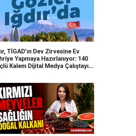
dır, TİGAD’ın Dev Zirvesine Ev
hriye Yapmaya Hazırlanıyor: 140
çlü Kalem Dijital Medya Çalıştayı
in Doğu'nun Kapısında!