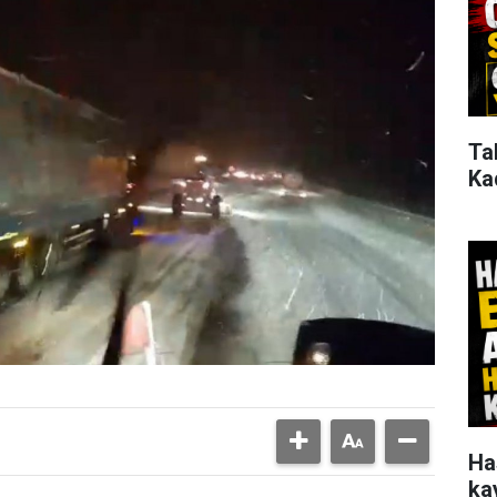
Ta
Ka
Ha
ka