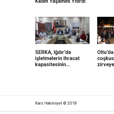
Kadın Yaşamını Yitirdi
SERKA, Iğdır’da
Oltu’da
işletmelerin ihracat
coşkus
kapasitesinin
zirveye
geliştirilmesine destek
sağladı
Kars Hakimiyet © 2018