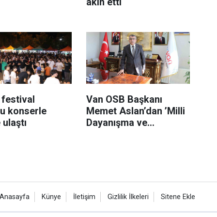
akın etti
 festival
Van OSB Başkanı
u konserle
Memet Aslan’dan ’Milli
 ulaştı
Dayanışma ve
Toplumsal Bütünleşme’
kanun teklifine destek
Anasayfa
Künye
İletişim
Gizlilik İlkeleri
Sitene Ekle