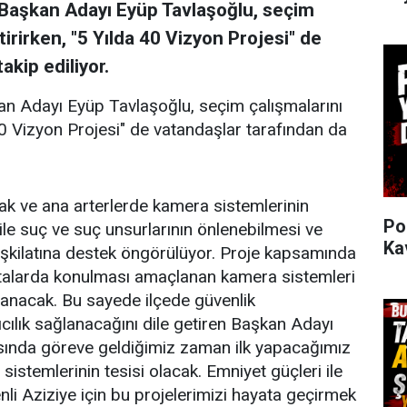
 Başkan Adayı Eyüp Tavlaşoğlu, seçim
irirken, "5 Yılda 40 Vizyon Projesi" de
akip ediliyor.
an Adayı Eyüp Tavlaşoğlu, seçim çalışmalarını
40 Vizyon Projesi" de vatandaşlar tarafından da
okak ve ana arterlerde kamera sistemlerinin
Po
ile suç ve suç unsurlarının önlenebilmesi ve
Ka
eşkilatına destek öngörülüyor. Proje kapsamında
noktalarda konulması amaçlanan kamera sistemleri
ğlanacak. Bu sayede ilçede güvenlik
ılık sağlanacağını dile getiren Başkan Adayı
sında göreve geldiğimiz zaman ilk yapacağımız
sistemlerinin tesisi olacak. Emniyet güçleri ile
enli Aziziye için bu projelerimizi hayata geçirmek