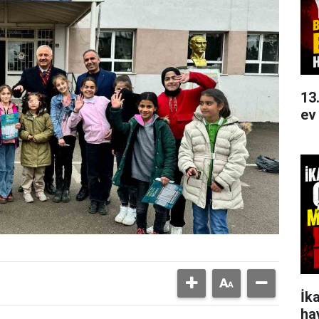
13
ev
İk
ha