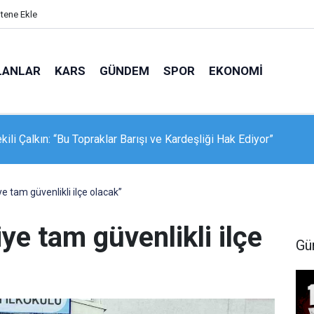
itene Ekle
LANLAR
KARS
GÜNDEM
SPOR
EKONOMI
k deresi Belediye ekiplerince temizlendi
e tam güvenlikli ilçe olacak”
ye tam güvenlikli ilçe
Gü