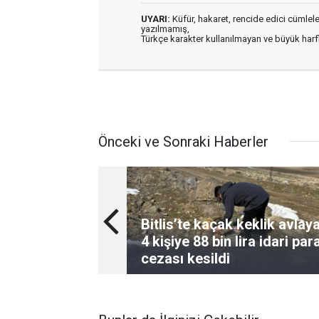
UYARI:
Küfür, hakaret, rencide edici cümleler 
yazılmamış,
Türkçe karakter kullanılmayan ve büyük har
Önceki ve Sonraki Haberler
Bitlis’te kaçak keklik avlay
4 kişiye 88 bin lira idari par
cezası kesildi