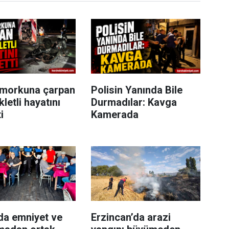
ömorkuna çarpan
Polisin Yanında Bile
letli hayatını
Durmadılar: Kavga
i
Kamerada
da emniyet ve
Erzincan’da arazi