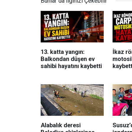
Bunlar da İlginizi Çekebilir
13. katta yangın:
İkaz r
Balkondan düşen ev
motosik
sahibi hayatını kaybetti
kaybett
Alabalık deresi
Susuz’