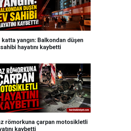
. katta yangın: Balkondan düşen
 sahibi hayatını kaybetti
az römorkuna çarpan motosikletli
yatını kaybetti