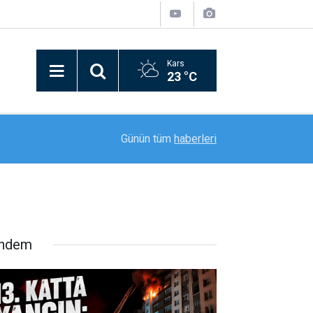
Kars
23 °C
11:36
Susuz’da emniyet ve jandarmadan ortak bilgile
Günün tüm
haberleri
ndem