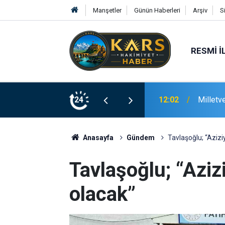
Manşetler
Günün Haberleri
Arşiv
S
RESMI İ
r Barışı ve Kardeşliği Hak Ediyor”
24
11:45
Alabalı
Anasayfa
Gündem
Tavlaşoğlu; “Aziziy
Tavlaşoğlu; “Azizi
olacak”