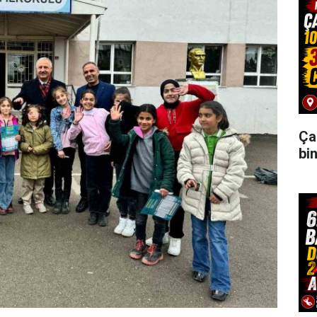
Ça
bi