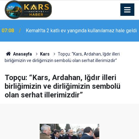
07:08
Kemah’ta 2 katlı ev yangında kullanılamaz hale geldi
06:57
Erzincan’da samanlık alevlere teslim oldu
Anasayfa
Kars
Topçu: “Kars, Ardahan, Iğdır illeri
birliğimizin ve dirliğimizin sembolü olan serhat illerimizdir”
Topçu: “Kars, Ardahan, Iğdır illeri
birliğimizin ve dirliğimizin sembolü
olan serhat illerimizdir”