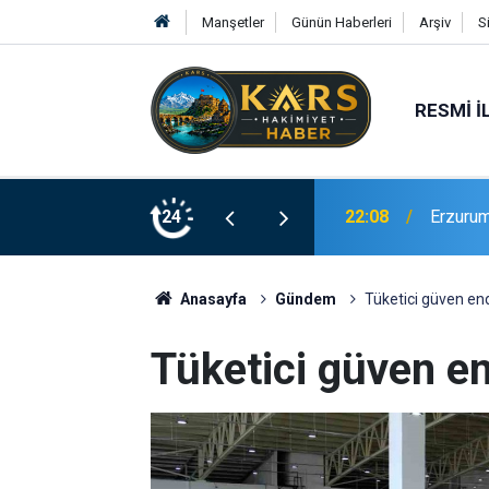
Manşetler
Günün Haberleri
Arşiv
S
RESMI İ
ile prensip anlaşmasına vardı
24
22:07
Narima
Anasayfa
Gündem
Tüketici güven end
Tüketici güven e