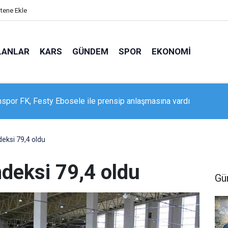
itene Ekle
LANLAR
KARS
GÜNDEM
SPOR
EKONOMI
n Akhundzada, Erzurumspor FK’da
eksi 79,4 oldu
ndeksi 79,4 oldu
Gü