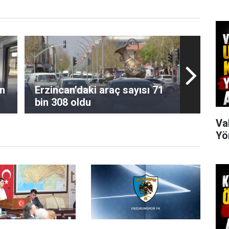
n
Erzincan’daki araç sayısı 71
bin 308 oldu
Va
Yö