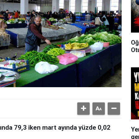
Oğ
Ot
ında 79,3 iken mart ayında yüzde 0,02
Ye
ge