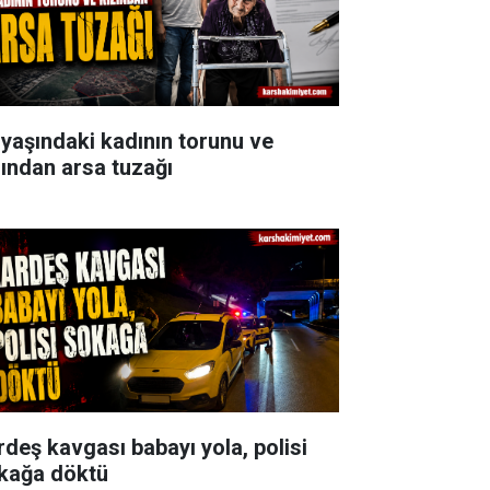
 yaşındaki kadının torunu ve
zından arsa tuzağı
rdeş kavgası babayı yola, polisi
kağa döktü