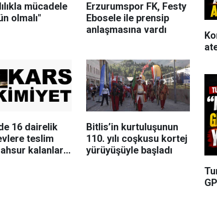
ılıkla mücadele
Erzurumspor FK, Festy
ün olmalı"
Ebosele ile prensip
anlaşmasına vardı
Ko
at
de 16 dairelik
Bitlis’in kurtuluşunun
evlere teslim
110. yılı coşkusu kortej
ahsur kalanları
yürüyüşüyle başladı
 merdivenle
Tu
ı
GP