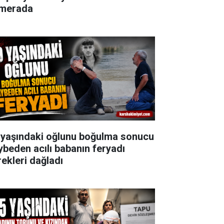
merada
 yaşındaki oğlunu boğulma sonucu
ybeden acılı babanın feryadı
rekleri dağladı