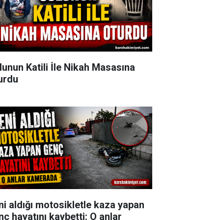
lunun Katili İle Nikah Masasına
urdu
ni aldığı motosikletle kaza yapan
nç hayatını kaybetti: O anlar