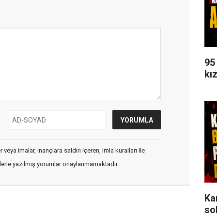
95
kı
veya imalar, inançlara saldırı içeren, imla kuralları ile
flerle yazılmış yorumlar onaylanmamaktadır.
Ka
so