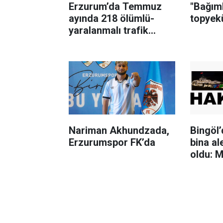
Erzurum’da Temmuz
"Bağıml
ayında 218 ölümlü-
topyek
yaralanmalı trafik
kazası
Nariman Akhundzada,
Bingöl’
Erzurumspor FK’da
bina al
oldu: M
itfaiye
kurtard