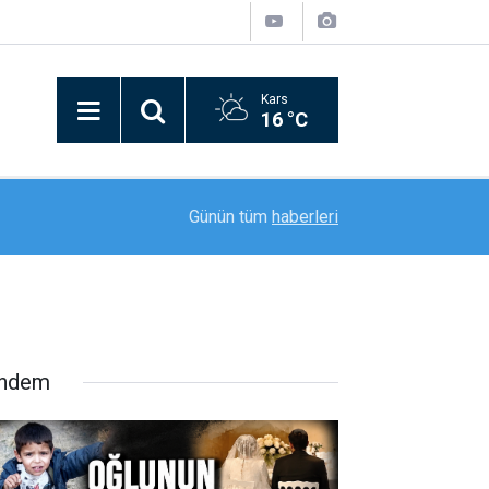
Kars
16 °C
21:51
Esenyurt Kars Kültür Evi Yeni Yerinde Hizmete A
Günün tüm
haberleri
ndem