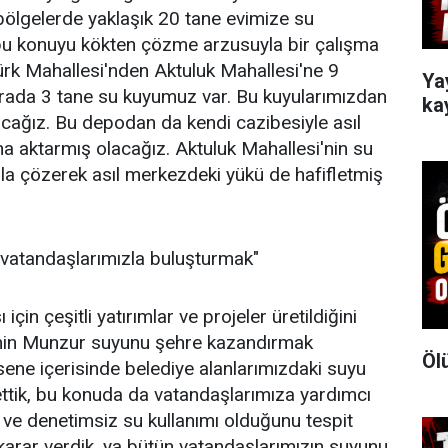
 bölgelerde yaklaşık 20 tane evimize su
bu konuyu kökten çözme arzusuyla bir çalışma
atürk Mahallesi'nden Aktuluk Mahallesi'ne 9
Ya
Burada 3 tane su kuyumuz var. Bu kuyularımızdan
ka
ağız. Bu depodan da kendi cazibesiyle asıl
a aktarmış olacağız. Aktuluk Mahallesi'nin su
la çözerek asıl merkezdeki yükü de hafifletmiş
 vatandaşlarımızla buluşturmak"
için çeşitli yatırımlar ve projeler üretildiğini
rinin Munzur suyunu şehre kazandırmak
Öl
sene içerisinde belediye alanlarımızdaki suyu
ettik, bu konuda da vatandaşlarımıza yardımcı
e denetimsiz su kullanımı olduğunu tespit
bir karar verdik, ya bütün vatandaşlarımızın suyunu