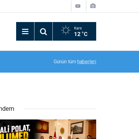
Kars
12 °C
20:11
Rektör Prof. Dr. Nusret Akpolat’tan Gana Büyükel
Günün tüm
haberleri
ndem