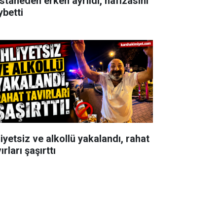
staneden erken ayrıldı, hafızasını
ybetti
iyetsiz ve alkollü yakalandı, rahat
ırları şaşırttı