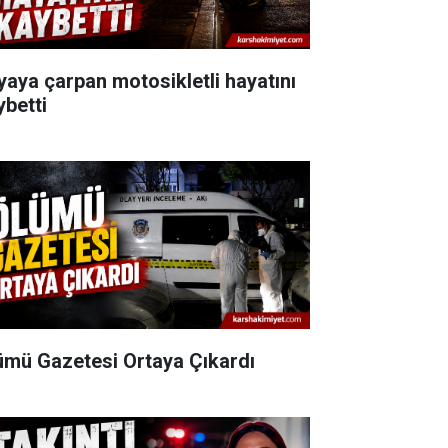
yaya çarpan motosikletli hayatını
ybetti
ümü Gazetesi Ortaya Çıkardı