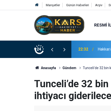
Manşetler
Günün Haberleri
Arşiv
S
RESMI İ
22:32
Hakkari-
24
21:02
Erzurum
Anasayfa
Gündem
Tunceli’de 32 bin k
Tunceli’de 32 bin
ihtiyacı giderilec