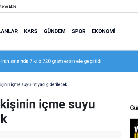
itene Ekle
LANLAR
KARS
GÜNDEM
SPOR
EKONOMI
İran sınırında 7 kilo 720 gram eroin ele geçirildi
 Adliyesi’nde yangın: 2 kişi dumandan etkilendi
işinin içme suyu ihtiyacı giderilecek
 kişinin içme suyu
Gü
ek