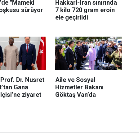
i’de "Mameki
Hakkari-İran sınırında
coşkusu sürüyor
7 kilo 720 gram eroin
ele geçirildi
Prof. Dr. Nusret
Aile ve Sosyal
t’tan Gana
Hizmetler Bakanı
çisi’ne ziyaret
Göktaş Van’da