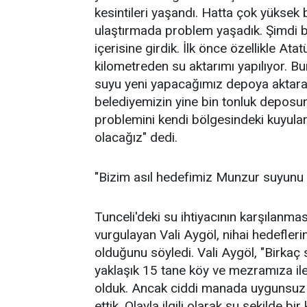
kesintileri yaşandı. Hatta çok yüksek
ulaştırmada problem yaşadık. Şimdi 
içerisine girdik. İlk önce özellikle At
kilometreden su aktarımı yapılıyor. 
suyu yeni yapacağımız depoya aktarac
belediyemizin yine bin tonluk deposun
problemini kendi bölgesindeki kuyular
olacağız" dedi.
"Bizim asıl hedefimiz Munzur suyunu
Tunceli'deki su ihtiyacının karşılanması 
vurgulayan Vali Aygöl, nihai hedefle
olduğunu söyledi. Vali Aygöl, "Birkaç 
yaklaşık 15 tane köy ve mezramıza il
olduk. Ancak ciddi manada uygunsuz v
ettik. Olayla ilgili olarak şu şekilde 