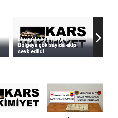
Elazığ’da köy yangını:
Bölgeye çok sayıda ekip
sevk edildi