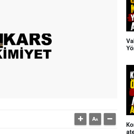
Va
Yö
Ko
at