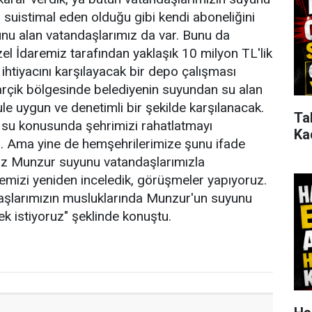
suistimal eden olduğu gibi kendi aboneliğini
unu alan vatandaşlarımız da var. Bunu da
Özel İdaremiz tarafından yaklaşık 10 milyon TL'lik
 ihtiyacını karşılayacak bir depo çalışması
arçik bölgesinde belediyenin suyundan su alan
ule uygun ve denetimli bir şekilde karşılanacak.
Ta
 su konusunda şehrimizi rahatlatmayı
Ka
m. Ama yine de hemşehrilerimize şunu ifade
miz Munzur suyunu vatandaşlarımızla
jemizi yeniden inceledik, görüşmeler yapıyoruz.
aşlarımızın musluklarında Munzur'un suyunu
ek istiyoruz" şeklinde konuştu.