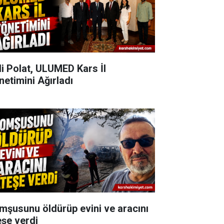
li Polat, ULUMED Kars İl
netimini Ağırladı
mşusunu öldürüp evini ve aracını
eşe verdi