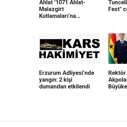
Ahlat ’1071 Ahlat-
Tuncel
Malazgirt
Fest" 
Kutlamaları’na
hazırlanıyor
Erzurum Adliyesi’nde
Rektör 
yangın: 2 kişi
Akpola
dumandan etkilendi
Büyükel