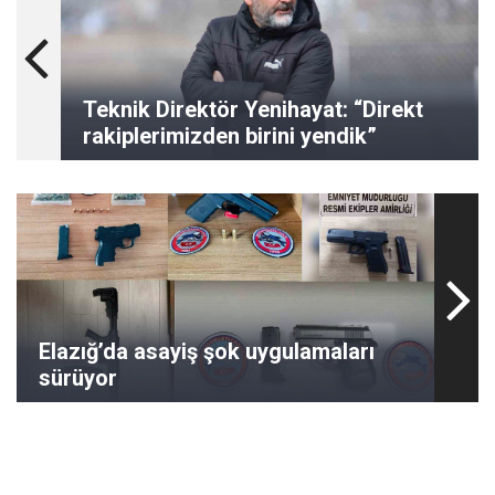
Teknik Direktör Yenihayat: “Direkt
rakiplerimizden birini yendik”
Elazığ’da asayiş şok uygulamaları
sürüyor