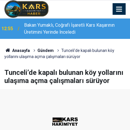
Bakan Yumaklı, Coğrafi İşaretli Kars Kaşarının
12:55
Bakan Yumaklı Kars’ta GEKİS’i tanıttı: Büyükbaş
Üretimini Yerinde İnceledi
12:55
hayvancılıkta "dijital kimlik" dönemi başladı
Anasayfa
Gündem
Tunceli’de kapalı bulunan köy
yollarını ulaşıma açma çalışmaları sürüyor
Tunceli’de kapalı bulunan köy yollarını
ulaşıma açma çalışmaları sürüyor