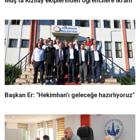
Muş’ta Kızılay ekiplerinden öğrencilere ikram
Başkan Er: "Hekimhan’ı geleceğe hazırlıyoruz"