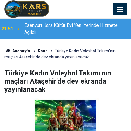
Bingöl’de 16 dairelik bina alevlere teslim oldu:
21:19
Mahsur kalanları itfaiye merdivenle kurtardı
Anasayfa
Spor
Türkiye Kadın Voleybol Takımı'nın
maçları Ataşehir'de dev ekranda yayınlanacak
Türkiye Kadın Voleybol Takımı'nın
maçları Ataşehir'de dev ekranda
yayınlanacak