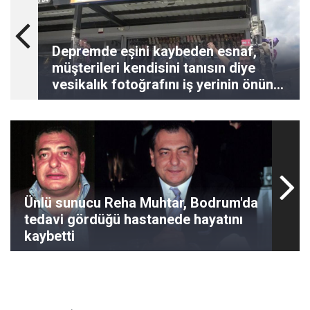
Depremde eşini kaybeden esnaf,
müşterileri kendisini tanısın diye
vesikalık fotoğrafını iş yerinin önüne
astı
Ünlü sunucu Reha Muhtar, Bodrum'da
tedavi gördüğü hastanede hayatını
kaybetti