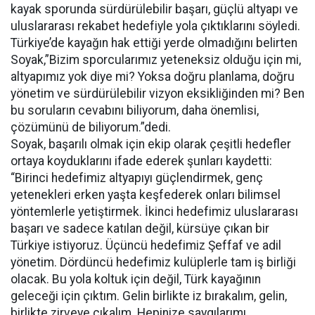
kayak sporunda sürdürülebilir başarı, güçlü altyapı ve
uluslararası rekabet hedefiyle yola çıktıklarını söyledi.
Türkiye’de kayağın hak ettiği yerde olmadığını belirten
Soyak,”Bizim sporcularımız yeteneksiz olduğu için mi,
altyapımız yok diye mi? Yoksa doğru planlama, doğru
yönetim ve sürdürülebilir vizyon eksikliğinden mi? Ben
bu soruların cevabını biliyorum, daha önemlisi,
çözümünü de biliyorum.”dedi.
Soyak, başarılı olmak için ekip olarak çeşitli hedefler
ortaya koyduklarını ifade ederek şunları kaydetti:
“Birinci hedefimiz altyapıyı güçlendirmek, genç
yetenekleri erken yaşta keşfederek onları bilimsel
yöntemlerle yetiştirmek. İkinci hedefimiz uluslararası
başarı ve sadece katılan değil, kürsüye çıkan bir
Türkiye istiyoruz. Üçüncü hedefimiz Şeffaf ve adil
yönetim. Dördüncü hedefimiz kulüplerle tam iş birliği
olacak. Bu yola koltuk için değil, Türk kayağının
geleceği için çıktım. Gelin birlikte iz bırakalım, gelin,
birlikte zirveye çıkalım. Hepinize saygılarımı