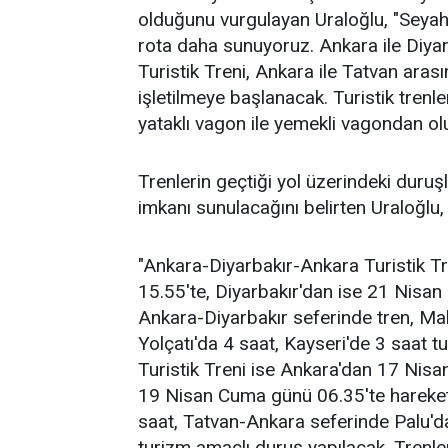
olduğunu vurgulayan Uraloğlu, "Seyah
rota daha sunuyoruz. Ankara ile Diya
Turistik Treni, Ankara ile Tatvan ara
işletilmeye başlanacak. Turistik tren
yataklı vagon ile yemekli vagondan oluş
Trenlerin geçtiği yol üzerindeki duruş
imkanı sunulacağını belirten Uraloğlu, 
"Ankara-Diyarbakır-Ankara Turistik 
15.55'te, Diyarbakır'dan ise 21 Nisa
Ankara-Diyarbakır seferinde tren, Mal
Yolçatı'da 4 saat, Kayseri'de 3 saat
Turistik Treni ise Ankara'dan 17 Nis
19 Nisan Cuma günü 06.35'te hareket
saat, Tatvan-Ankara seferinde Palu'da
turizm amaçlı duruş yapılacak. Trenleri