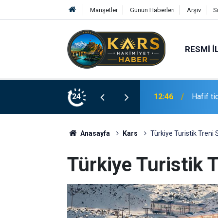
Manşetler
Günün Haberleri
Arşiv
S
RESMI İ
2 yaralı
24
12:43
Elazığ’d
Anasayfa
Kars
Türkiye Turistik Treni 
Türkiye Turistik T