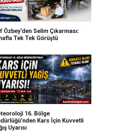
ıf Özbey’den Selim Çıkarması:
nafla Tek Tek Görüştü
teoroloji 16. Bölge
dürlüğü’nden Kars İçin Kuvvetli
ğış Uyarısı