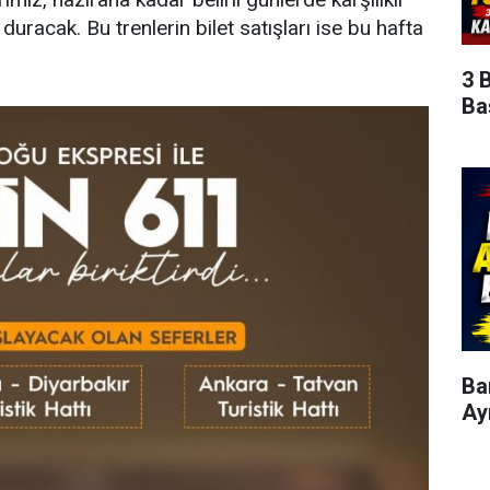
uracak. Bu trenlerin bilet satışları ise bu hafta
3 
Ba
Ba
Ay