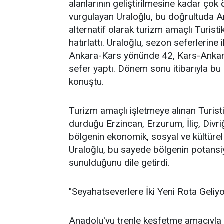
alanlarının geliştirilmesine kadar çok
vurgulayan Uraloğlu, bu doğrultuda 
alternatif olarak turizm amaçlı Turis
hatırlattı. Uraloğlu, sezon seferlerine 
Ankara-Kars yönünde 42, Kars-Ankar
sefer yaptı. Dönem sonu itibarıyla bu 
konuştu.
Turizm amaçlı işletmeye alınan Turist
durduğu Erzincan, Erzurum, İliç, Divr
bölgenin ekonomik, sosyal ve kültürel 
Uraloğlu, bu sayede bölgenin potansiy
sunulduğunu dile getirdi.
"Seyahatseverlere İki Yeni Rota Geliyo
Anadolu'yu trenle keşfetme amacıyla 