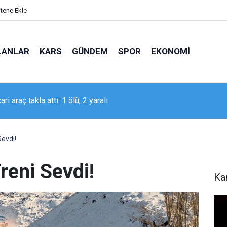
itene Ekle
LANLAR
KARS
GÜNDEM
SPOR
EKONOMI
a otomobiller çarpıştı: 1 yaralı
Sevdi!
reni Sevdi!
Ka