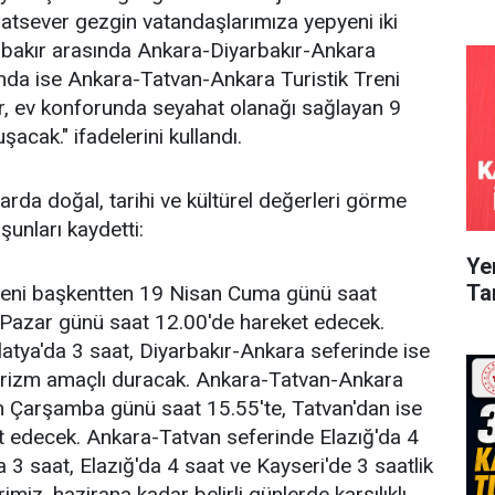
atsever gezgin vatandaşlarımıza yepyeni iki
rbakır arasında Ankara-Diyarbakır-Ankara
sında ise Ankara-Tatvan-Ankara Turistik Treni
ler, ev konforunda seyahat olanağı sağlayan 9
acak." ifadelerini kullandı.
larda doğal, tarihi ve kültürel değerleri görme
şunları kaydetti:
Ye
Ta
Treni başkentten 19 Nisan Cuma günü saat
n Pazar günü saat 12.00'de hareket edecek.
atya'da 3 saat, Diyarbakır-Ankara seferinde ise
 turizm amaçlı duracak. Ankara-Tatvan-Ankara
an Çarşamba günü saat 15.55'te, Tatvan'dan ise
 edecek. Ankara-Tatvan seferinde Elazığ'da 4
 3 saat, Elazığ'da 4 saat ve Kayseri'de 3 saatlik
miz, hazirana kadar belirli günlerde karşılıklı