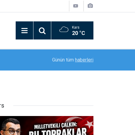
Kars
20 °C
12:42
Yanan araçtan çıkarak son anda kurtuldular
Günün tüm
haberleri
rs