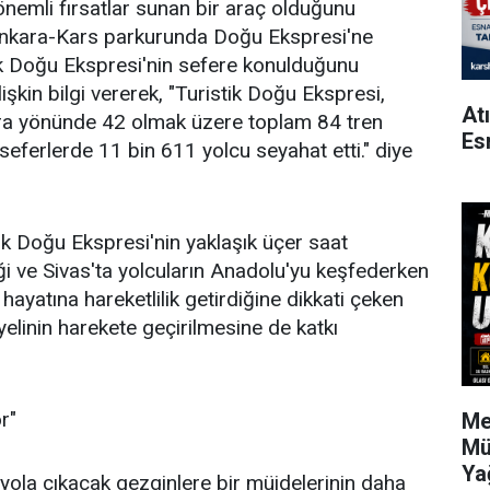
 önemli fırsatlar sunan bir araç olduğunu
Ankara-Kars parkurunda Doğu Ekspresi'ne
tik Doğu Ekspresi'nin sefere konulduğunu
ilişkin bilgi vererek, "Turistik Doğu Ekspresi,
At
a yönünde 42 olmak üzere toplam 84 tren
Es
seferlerde 11 bin 611 yolcu seyahat etti." diye
ik Doğu Ekspresi'nin yaklaşık üçer saat
iği ve Sivas'ta yolcuların Anadolu'yu keşfederken
hayatına hareketlilik getirdiğine dikkati çeken
elinin harekete geçirilmesine de katkı
r"
Me
Mü
Ya
yola çıkacak gezginlere bir müjdelerinin daha