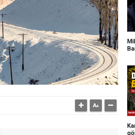
Mi
Ba
Ka
gö
ü