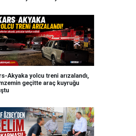
rs-Akyaka yolcu treni arızalandı,
mzemin geçitte araç kuyruğu
uştu