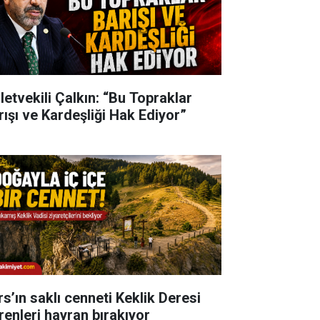
lletvekili Çalkın: “Bu Topraklar
rışı ve Kardeşliği Hak Ediyor”
rs’ın saklı cenneti Keklik Deresi
renleri hayran bırakıyor