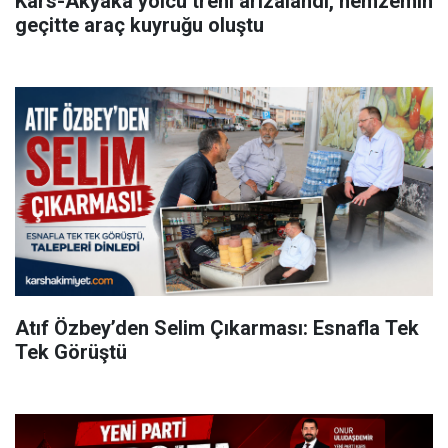
Kars-Akyaka yolcu treni arızalandı, hemzemin
geçitte araç kuyruğu oluştu
Atıf Özbey’den Selim Çıkarması: Esnafla Tek
Tek Görüştü