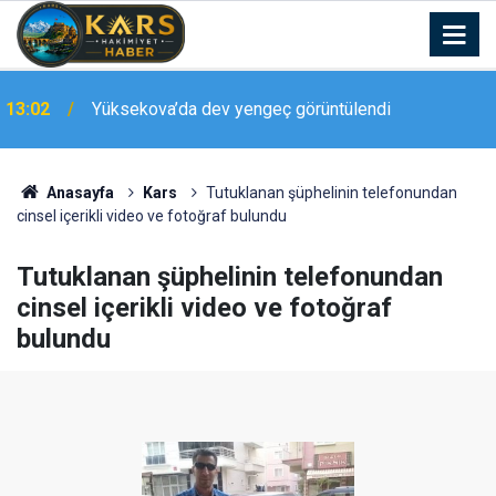
13:02
Yüksekova’da dev yengeç görüntülendi
Van Gölü’nde Türk bayrağıyla nefes kesen flyboard
12:54
gösterisi
Anasayfa
Kars
Tutuklanan şüphelinin telefonundan
cinsel içerikli video ve fotoğraf bulundu
Tutuklanan şüphelinin telefonundan
cinsel içerikli video ve fotoğraf
bulundu