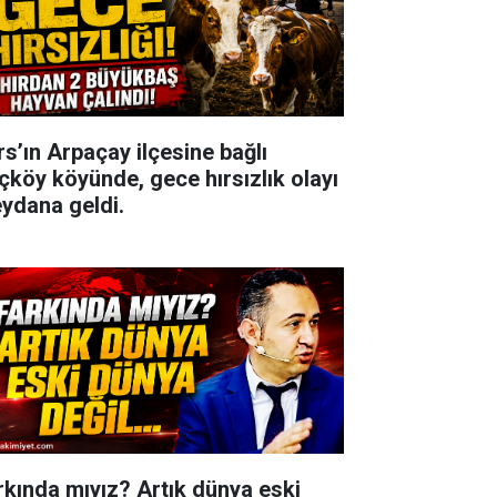
rs’ın Arpaçay ilçesine bağlı
çköy köyünde, gece hırsızlık olayı
ydana geldi.
rkında mıyız? Artık dünya eski