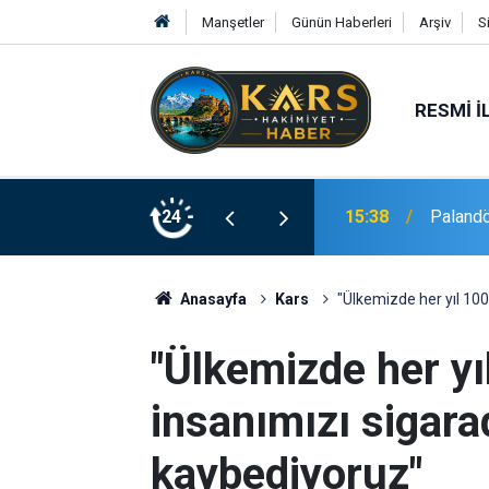
Manşetler
Günün Haberleri
Arşiv
S
RESMI İ
15:38
Palandö
24
15:15
Elazığ’
Anasayfa
Kars
"Ülkemizde her yıl 100
"Ülkemizde her yı
insanımızı sigara
kaybediyoruz"