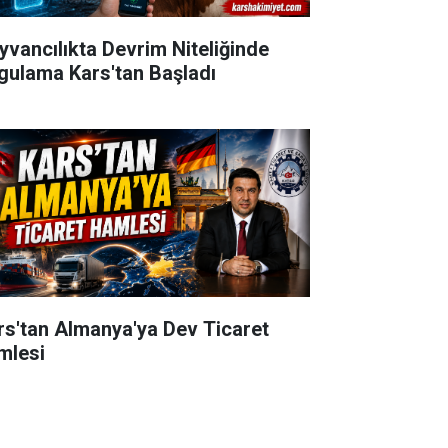
yvancılıkta Devrim Niteliğinde
gulama Kars'tan Başladı
rs'tan Almanya'ya Dev Ticaret
mlesi