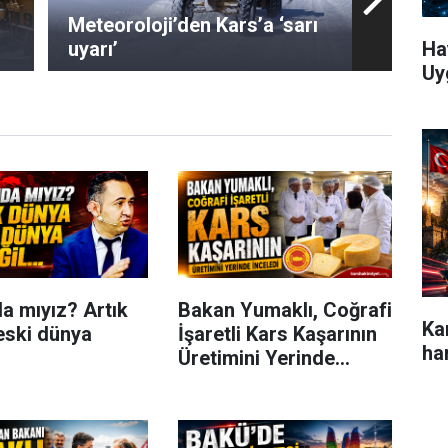
Meteoroloji’den Kars’a ‘sarı
uyarı’
Ha
Uy
a mıyız? Artık
Bakan Yumaklı, Coğrafi
Ka
eski dünya
İşaretli Kars Kaşarının
ha
Üretimini Yerinde
İnceledi