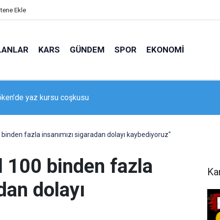
itene Ekle
LANLAR
KARS
GÜNDEM
SPOR
EKONOMI
ken’de yaz kursu coşkusu
da otomobilin çarptığı yaya yaralandı
 binden fazla insanımızı sigaradan dolayı kaybediyoruz"
l 100 binden fazla
Ka
dan dolayı