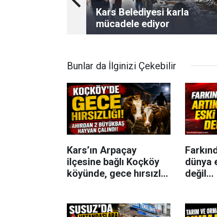
Kars Belediyesi karla
mücadele ediyor
Bunlar da İlginizi Çekebilir
Kars’ın Arpaçay
Farkınd
ilçesine bağlı Koçköy
dünya 
köyünde, gece hırsızlık
değil...
olayı meydana geldi.