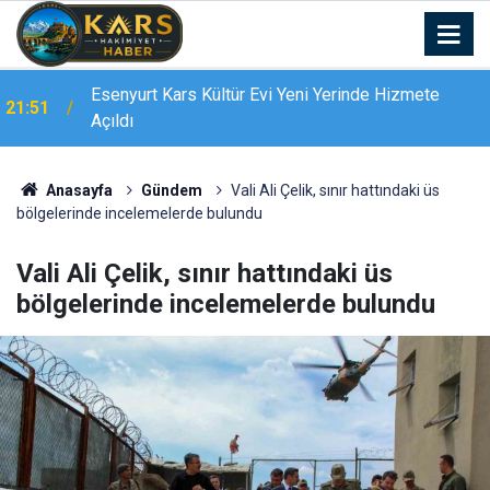
Esenyurt Kars Kültür Evi Yeni Yerinde Hizmete
21:51
Açıldı
Bingöl’de 16 dairelik bina alevlere teslim oldu:
21:19
Mahsur kalanları itfaiye merdivenle kurtardı
Anasayfa
Gündem
Vali Ali Çelik, sınır hattındaki üs
bölgelerinde incelemelerde bulundu
Vali Ali Çelik, sınır hattındaki üs
bölgelerinde incelemelerde bulundu