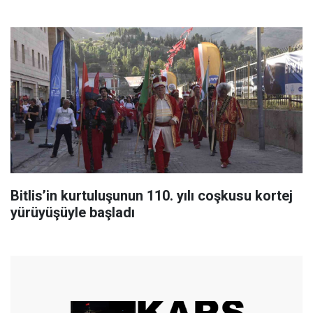
Bitlis’in kurtuluşunun 110. yılı coşkusu kortej
yürüyüşüyle başladı