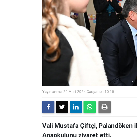
Yayınlanma:
20 Mart 2024 Çarşamba 10:10
Vali Mustafa Çiftçi, Palandöken
Anaokulunu ziyaret etti.