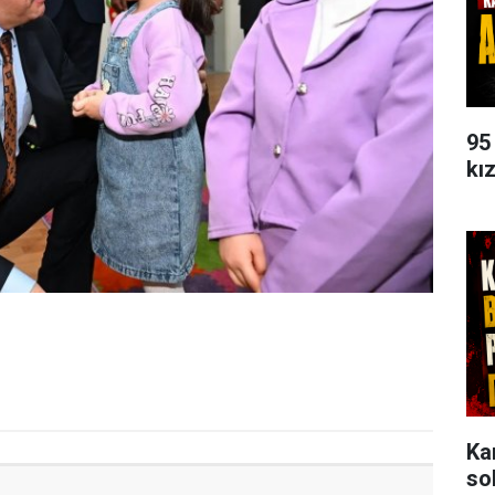
95
kı
Ka
so