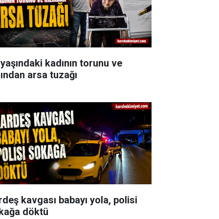
 yaşındaki kadının torunu ve
zından arsa tuzağı
rdeş kavgası babayı yola, polisi
kağa döktü