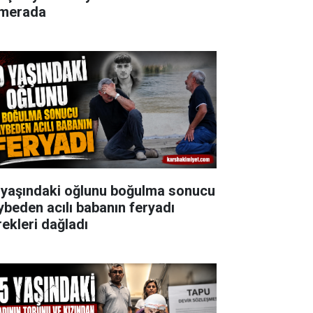
merada
 yaşındaki oğlunu boğulma sonucu
ybeden acılı babanın feryadı
rekleri dağladı