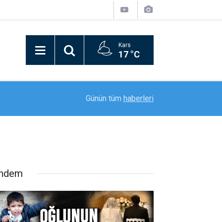
Kars
17 °C
21:09
Bitlis’in kurtuluşunun 110. yılı coşkusu kortej yü
Günün tüm
haberleri
ndem