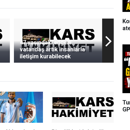
Ko
at
47 yaşındaki engelli
vatandaş artık insanlarla
iletişim kurabilecek
Tu
GP