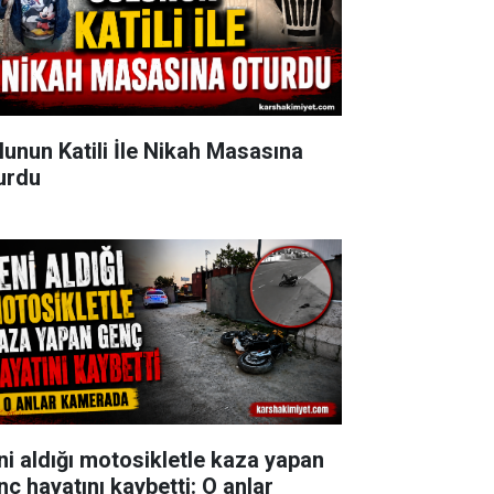
lunun Katili İle Nikah Masasına
urdu
ni aldığı motosikletle kaza yapan
nç hayatını kaybetti: O anlar