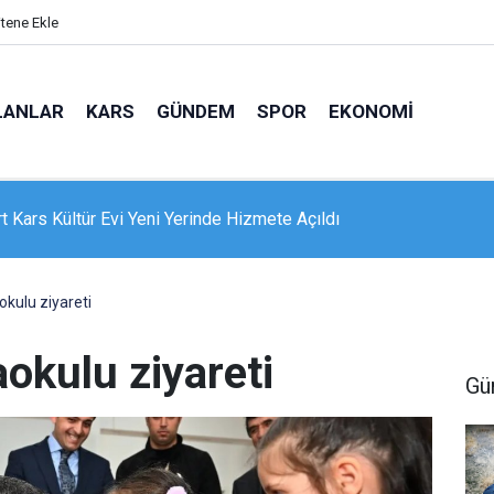
itene Ekle
LANLAR
KARS
GÜNDEM
SPOR
EKONOMI
e 16 dairelik bina alevlere teslim oldu: Mahsur kalanları itfaiye
nle kurtardı
okulu ziyareti
aokulu ziyareti
Gü