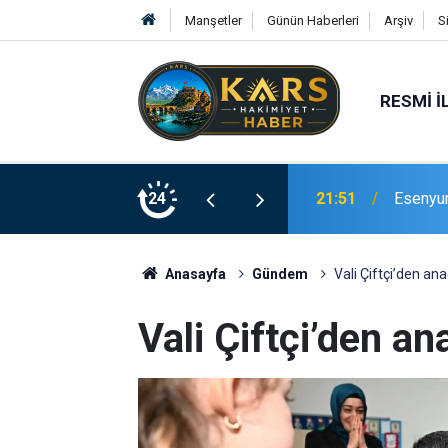
Manşetler
Günün Haberleri
Arşiv
S
RESMI İ
Bingöl’d
rinde Hizmete Açıldı
24
21:19
merdive
Anasayfa
Gündem
Vali Çiftçi’den ana
Vali Çiftçi’den an