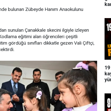
ka
esinde bulunan Zübeyde Hanım Anaokulunu
dan sunulan Çanakkale skecini ilgiyle izleyen
 Kodlama eğitimi alan öğrencileri çeşitli
itim gördüğü sınıfları dikkatle gezen Vali Çiftçi,
ektirdi.
19
ka
yü