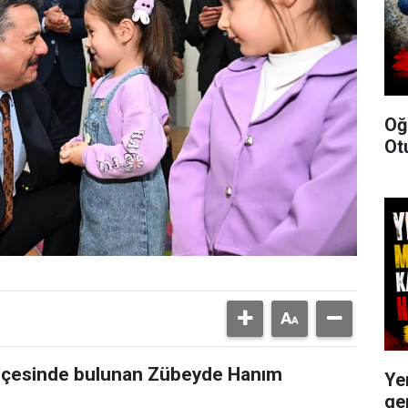
Oğ
Ot
 ilçesinde bulunan Zübeyde Hanım
Ye
ge