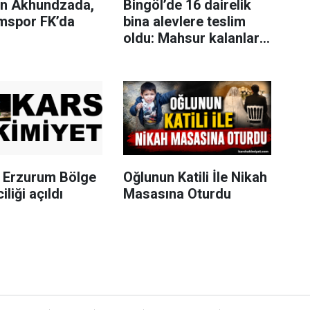
n Akhundzada,
Bingöl’de 16 dairelik
mspor FK’da
bina alevlere teslim
oldu: Mahsur kalanları
itfaiye merdivenle
kurtardı
Erzurum Bölge
Oğlunun Katili İle Nikah
iliği açıldı
Masasına Oturdu