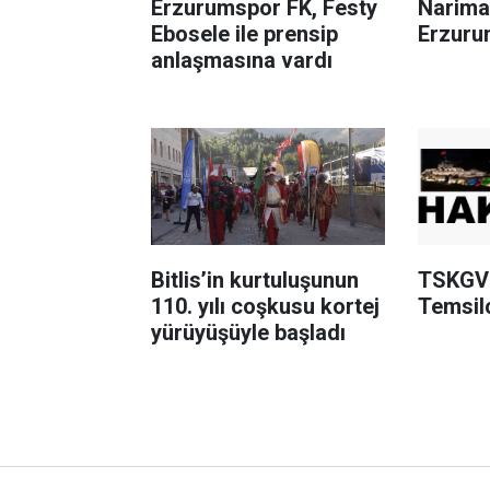
Erzurumspor FK, Festy
Narima
Ebosele ile prensip
Erzuru
anlaşmasına vardı
Bitlis’in kurtuluşunun
TSKGV 
110. yılı coşkusu kortej
Temsilc
yürüyüşüyle başladı