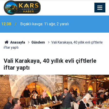
14 yaşındaki Buğra limonata satarak asgari ücretin
12:33
üç katı kazandı
Anasayfa
Gündem
Vali Karakaya, 40 yıllık evli çiftlerle
iftar yaptı
Vali Karakaya, 40 yıllık evli çiftlerle
iftar yaptı