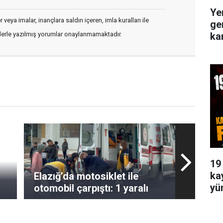
Ye
veya imalar, inançlara saldırı içeren, imla kuralları ile
ge
ka
flerle yazılmış yorumlar onaylanmamaktadır.
19
ka
Elazığ’da motosiklet ile
yü
otomobil çarpıştı: 1 yaralı