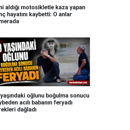
ni aldığı motosikletle kaza yapan
nç hayatını kaybetti: O anlar
merada
 yaşındaki oğlunu boğulma sonucu
ybeden acılı babanın feryadı
rekleri dağladı