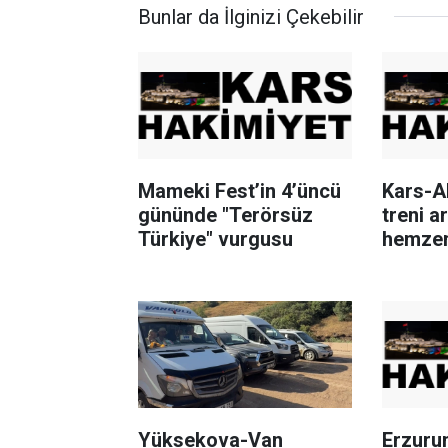
Bunlar da İlginizi Çekebilir
Mameki Fest’in 4’üncü
Kars-A
gününde "Terörsüz
treni a
Türkiye" vurgusu
hemzem
kuyruğ
Yüksekova-Van
Erzurum