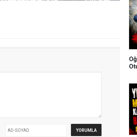
Oğ
Ot