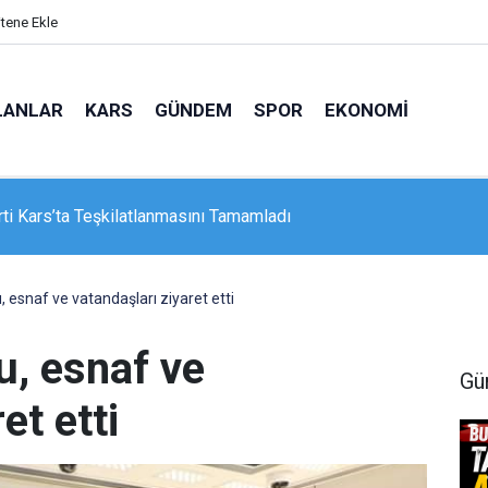
itene Ekle
LANLAR
KARS
GÜNDEM
SPOR
EKONOMI
loji 16. Bölge Müdürlüğü’nden Kars İçin Kuvvetli Yağış Uyarısı
 esnaf ve vatandaşları ziyaret etti
u, esnaf ve
Gü
et etti