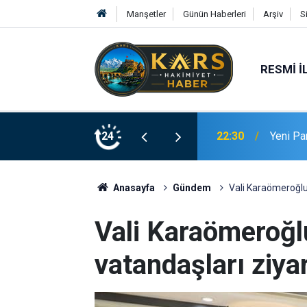
Manşetler
Günün Haberleri
Arşiv
S
RESMI İ
asını Tamamladı
24
22:10
Meteoro
Anasayfa
Gündem
Vali Karaömeroğlu,
Vali Karaömeroğl
vatandaşları ziyar