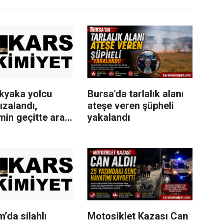
kyaka yolcu
Bursa'da tarlalık alanı
rızalandı,
ateşe veren şüpheli
in geçitte araç
yakalandı
u oluştu
’da silahlı
Motosiklet Kazası Can