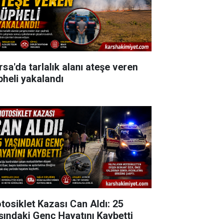
rsa'da tarlalık alanı ateşe veren
pheli yakalandı
tosiklet Kazası Can Aldı: 25
şındaki Genç Hayatını Kaybetti