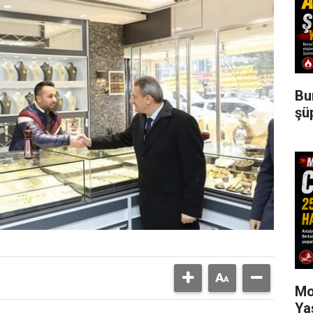
Bu
şü
Mo
Ya