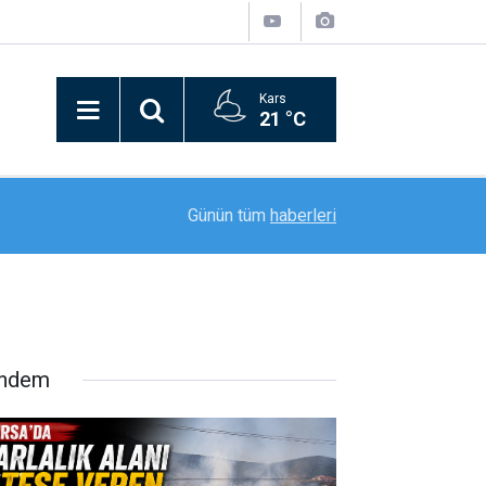
Kars
21 °C
21:23
Bursa'da tarlalık alanı ateşe veren şüpheli yakal
Günün tüm
haberleri
ndem