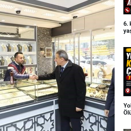
6.
ya
Yo
Ölü