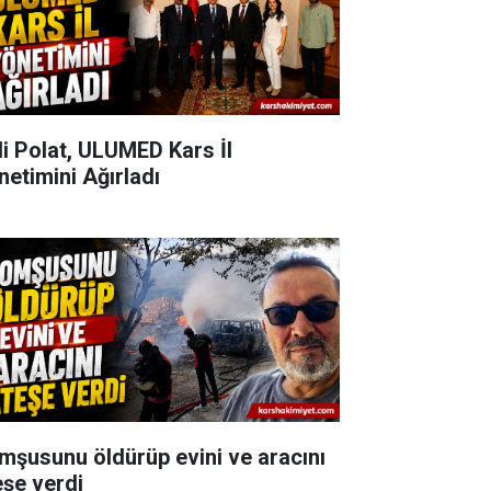
li Polat, ULUMED Kars İl
netimini Ağırladı
mşusunu öldürüp evini ve aracını
eşe verdi