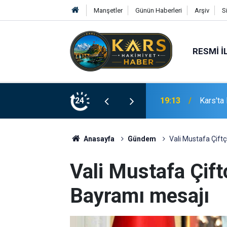
Manşetler
Günün Haberleri
Arşiv
S
RESMI İ
i Devrildi, Mahalle Sakinleri Önlem Bekliyor
24
19:10
Aile ve
Anasayfa
Gündem
Vali Mustafa Çift
Vali Mustafa Çift
Bayramı mesajı