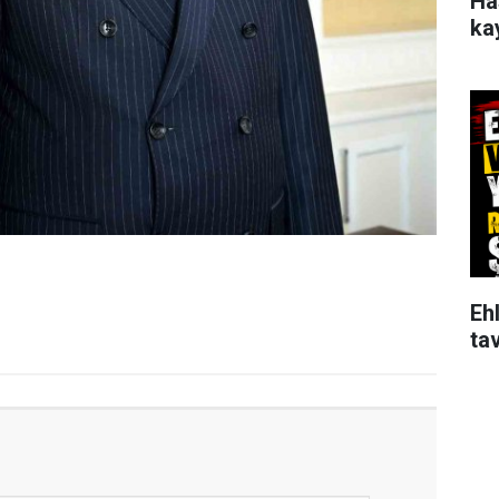
Ha
ka
Ehl
tav