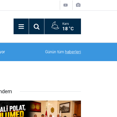
Kars
18 °C
18:52
Erzurumspor FK, sezon öncesi kamp çalışmalar
Günün tüm
haberleri
ndem