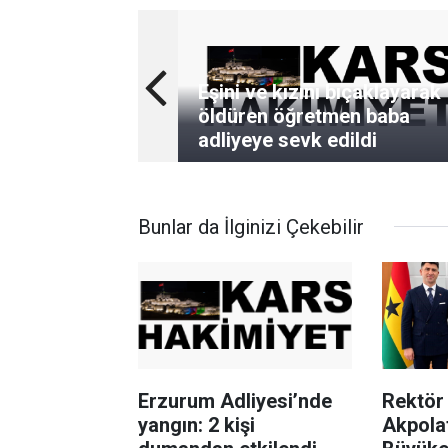
Eşini ve kızını bıçaklayarak
öldüren öğretmen baba
adliyeye sevk edildi
Bunlar da İlginizi Çekebilir
Erzurum Adliyesi’nde
Rektör 
yangın: 2 kişi
Akpola