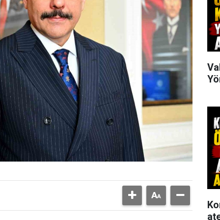
Va
Yö
Ko
at