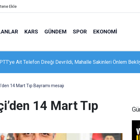
itene Ekle
LANLAR
KARS
GÜNDEM
SPOR
EKONOMI
 Sosyal Hizmetler Bakanı Göktaş Van’da
çi’den 14 Mart Tıp Bayramı mesajı
çi’den 14 Mart Tıp
Gü