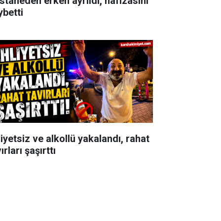
staneden erken ayrıldı, hafızasını
ybetti
iyetsiz ve alkollü yakalandı, rahat
ırları şaşırttı