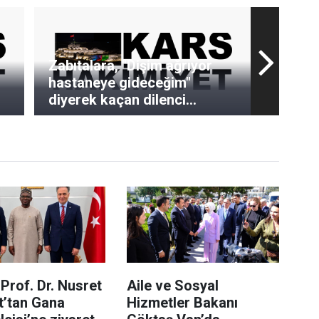
Zabıtalara, "Dişim ağrıyor
hastaneye gideceğim"
diyerek kaçan dilenci
kamerada
Prof. Dr. Nusret
Aile ve Sosyal
t’tan Gana
Hizmetler Bakanı