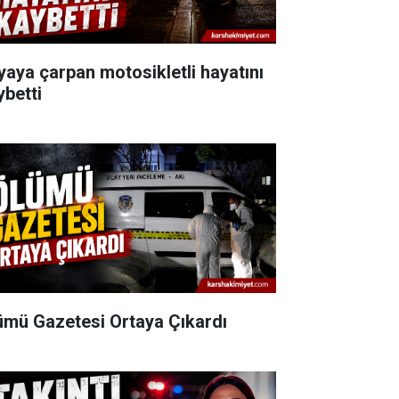
yaya çarpan motosikletli hayatını
ybetti
ümü Gazetesi Ortaya Çıkardı