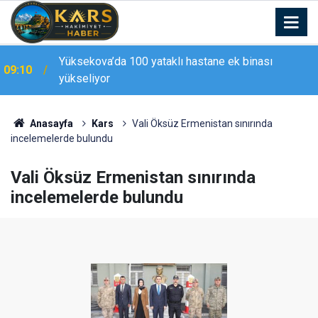
Kazım Karabekir Stadyumu, Galatasaray maçıyla
08:59
tam kapasiteyle kapılarını açacak
Anasayfa
Kars
Vali Öksüz Ermenistan sınırında
incelemelerde bulundu
Vali Öksüz Ermenistan sınırında
incelemelerde bulundu