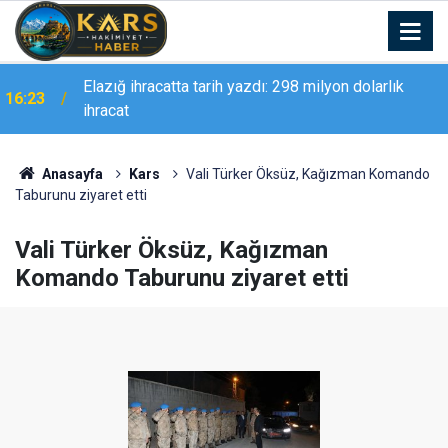
Elazığ ihracatta tarih yazdı: 298 milyon dolarlık
16:23
ihracat
16:21
Vali Polat, ULUMED Kars İl Yönetimini Ağırladı
Anasayfa
Kars
Vali Türker Öksüz, Kağızman Komando
Taburunu ziyaret etti
Vali Türker Öksüz, Kağızman
Komando Taburunu ziyaret etti