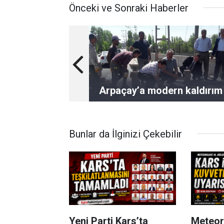
Önceki ve Sonraki Haberler
Arpaçay’a modern kaldırım
Bunlar da İlginizi Çekebilir
Yeni Parti Kars’ta
Meteoro