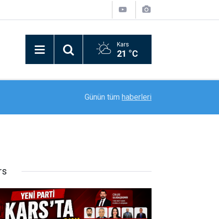
Kars
21 °C
sin"
09:42
Avrupa üçüncüsü Afal Erzincan’da coşkuyla karşı
Günün tüm
haberleri
rs