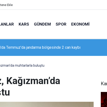
itene Ekle
LANLAR
KARS
GÜNDEM
SPOR
EKONOMI
’da Temmuz’da jandarma bölgesinde 2 can kaybı
 Emniyeti’nden ’Düğün Konvoyu’ uyarısı: "Sevinç hüzne dönüşme
ğızman’da muhtarlarla buluştu
z, Kağızman’da
Ka
ştu