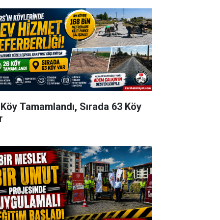
 Köy Tamamlandı, Sırada 63 Köy
r