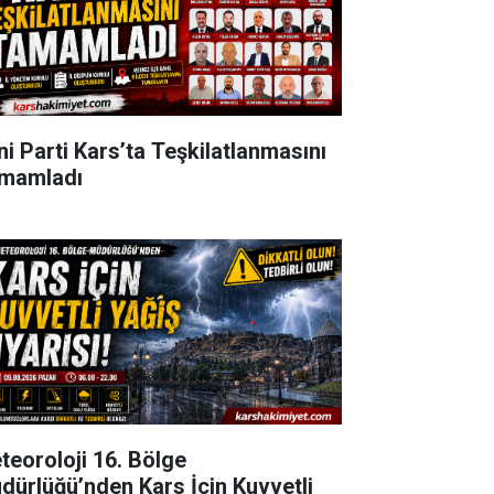
ni Parti Kars’ta Teşkilatlanmasını
mamladı
teoroloji 16. Bölge
dürlüğü’nden Kars İçin Kuvvetli