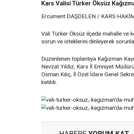
Kars Valisi Türker Öksüz Kağızman
Ercüment DAŞDELEN / KARS HAKİ
Vali Türker Öksüz ilçede mahalle ve kö
sorun ve isteklerini dinleyerek sorunl
Düzenlenen toplantıya Kağızman Kay
Nevzat Yıldız, Kars İl Emniyet Müdür
Osman Kılıç, İl Özel İdare Genel Sekre
katıldı.
HABERE
YORUM KAT