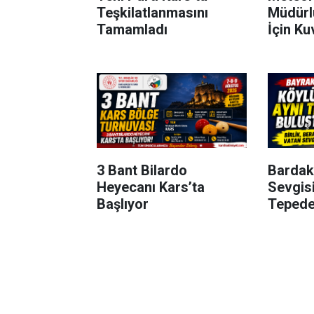
Teşkilatlanmasını
Müdürl
Tamamladı
İçin Ku
Uyarısı
3 Bant Bilardo
Bardak
Heyecanı Kars’ta
Sevgisi
Başlıyor
Tepede