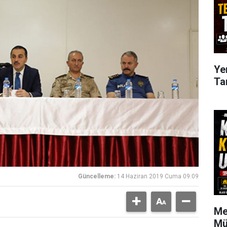
Ye
Ta
Güncelleme:
14 Haziran 2019 Cuma 09:09
Me
Mü