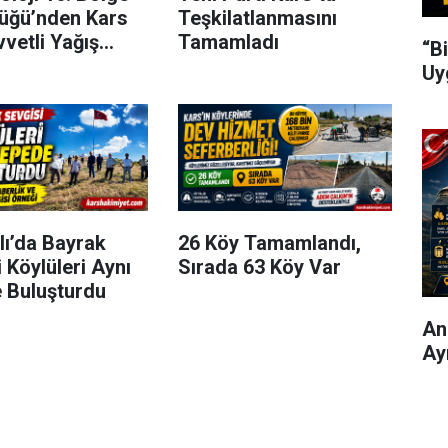
üğü’nden Kars
Teşkilatlanmasını
vvetli Yağış
Tamamladı
“B
Uy
lı’da Bayrak
26 Köy Tamamlandı,
 Köylüleri Aynı
Sırada 63 Köy Var
 Buluşturdu
Ani
Ay