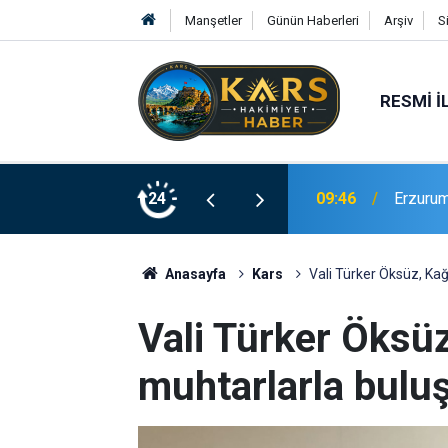
Manşetler
Günün Haberleri
Arşiv
S
RESMI İ
09:46
Erzurum
24
09:45
Erzurum
Anasayfa
Kars
Vali Türker Öksüz, Ka
Vali Türker Öksü
muhtarlarla bulu