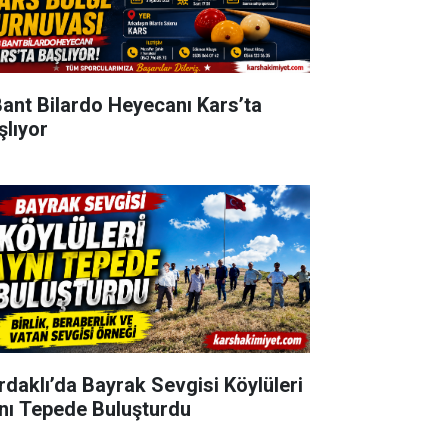
Bant Bilardo Heyecanı Kars’ta
şlıyor
rdaklı’da Bayrak Sevgisi Köylüleri
nı Tepede Buluşturdu