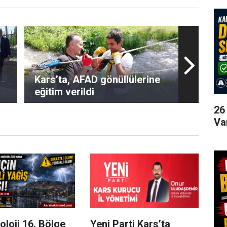
Kars’ta, AFAD gönüllülerine
eğitim verildi
26
Va
loji 16. Bölge
Yeni Parti Kars’ta